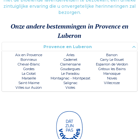
zintuiglijke ervaring die u onvergetelijke herinneringen zal
bezorgen.
Onze andere bestemmingen in Provence en
Luberon
Provence en Luberon
Aix en Provence
Arles
Banon
Bonnieux
Cadenet
Carry Le Rouet
Cheval-Blanc
Clamensane
Esparron de Verdon
Gordes
Goudargues
Gréoux les Bains
La Ciotat
Le Paradou
Manosque
Marseille
Montagnac - Montpezat
Noves
Saint-Maime
Salignac
Villecroze
Villes sur Auzon
Violes