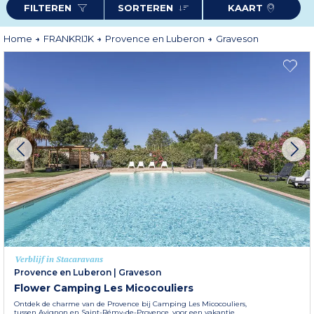
FILTEREN
SORTEREN
KAART
Home
FRANKRIJK
Provence en Luberon
Graveson
Verblijf in Stacaravans
Provence en Luberon
|
Graveson
Flower Camping Les Micocouliers
Ontdek de charme van de Provence bij Camping Les Micocouliers,
tussen Avignon en Saint-Rémy-de-Provence, voor een vakantie