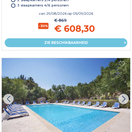
3 slaapkamers 4/6 personen
van
29/08/2026
op 05/09/2026
€ 869
€ 608,30
-30%
ZIE BESCHIKBAARHEID