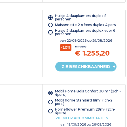
Huisje 4 slaapkamers duplex 8
personen
Maisonnette 2 pièces duplex 4 pers.
Huisje 3 slaapkamers duplex voor 6
personen
van
22/08/2026
op 29/08/2026
€ 1.569
-20%
€ 1.255,20
ZIE BESCHIKBAARHEID
Mobil Home Bois Confort 30 m² (2ch -
4pers.)
Mobil home Standard 18m² (1ch-2
pers.)
Homeflower Premium 29m² (2ch-
4pers)
ZIE MEER ACCOMMODATIES
van
19/09/2026
op 26/09/2026