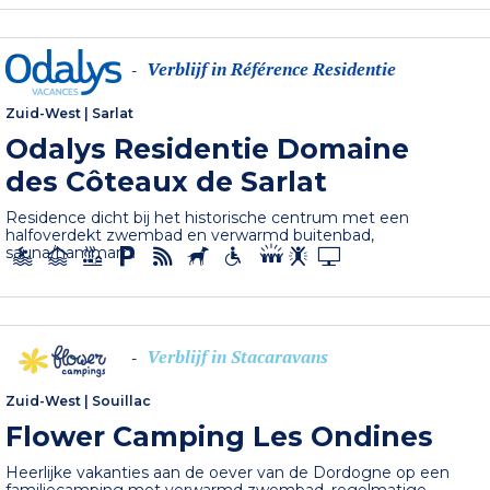
Verblijf in Référence Residentie
-
Zuid-West
|
Sarlat
Odalys Residentie Domaine
des Côteaux de Sarlat
Residence dicht bij het historische centrum met een
halfoverdekt zwembad en verwarmd buitenbad,
sauna/hammam.
Verblijf in Stacaravans
-
Zuid-West
|
Souillac
Flower Camping Les Ondines
Heerlijke vakanties aan de oever van de Dordogne op een