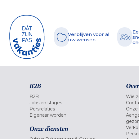
Ee
Verblijven voor al
sn
uw wensen
ch
B2B
Over
B2B
Wie zi
Jobs en stages
Conta
Persrelaties
Onze 
Eigenaar worden
Aange
gezon
Onze diensten
Verko
Pers