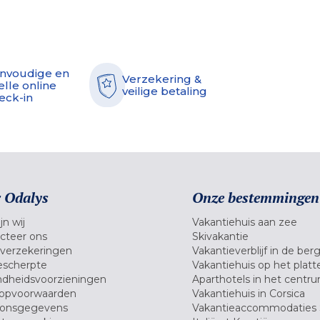
nvoudige en
Verzekering &
elle online
veilige betaling
eck-in
 Odalys
Onze bestemmingen
jn wij
Vakantiehuis aan zee
cteer ons
Skivakantie
verzekeringen
Vakantieverblijf in de ber
scherpte
Vakantiehuis op het platt
dheidsvoorzieningen
Aparthotels in het centr
opvoorwaarden
Vakantiehuis in Corsica
oonsgegevens
Vakantieaccommodaties 