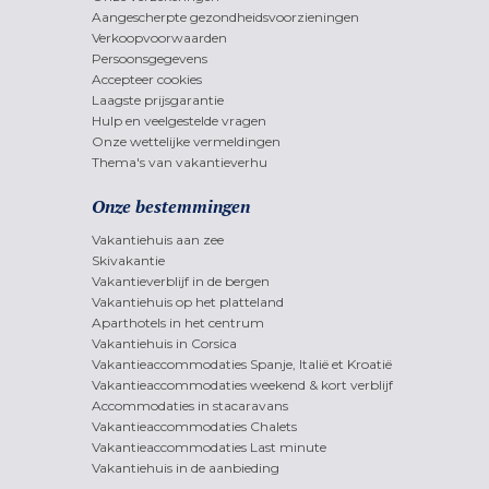
Aangescherpte gezondheidsvoorzieningen
Verkoopvoorwaarden
Persoonsgegevens
Accepteer cookies
Laagste prijsgarantie
Hulp en veelgestelde vragen
Onze wettelijke vermeldingen
Thema's van vakantieverhu
Onze bestemmingen
Vakantiehuis aan zee
Skivakantie
Vakantieverblijf in de bergen
Vakantiehuis op het platteland
Aparthotels in het centrum
Vakantiehuis in Corsica
Vakantieaccommodaties Spanje, Italië et Kroatië
Vakantieaccommodaties weekend & kort verblijf
Accommodaties in stacaravans
Vakantieaccommodaties Chalets
Vakantieaccommodaties Last minute
Vakantiehuis in de aanbieding