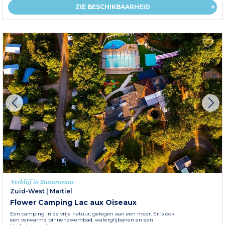
ZIE BESCHIKBAARHEID
Verblijf in Stacaravans
Zuid-West
|
Martiel
Flower Camping Lac aux Oiseaux
Een camping in de vrije natuur, gelegen aan een meer. Er is ook
een verwarmd binnenzwembad, waterglijbanen en een