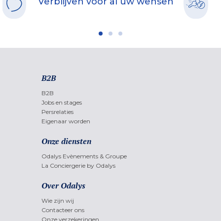
Verblijven voor al uw wensen
B2B
B2B
Jobs en stages
Persrelaties
Eigenaar worden
Onze diensten
Odalys Evènements & Groupe
La Conciergerie by Odalys
Over Odalys
Wie zijn wij
Contacteer ons
Onze verzekeringen