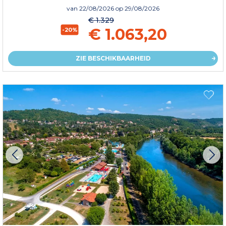
van
22/08/2026
op 29/08/2026
€ 1.329
€ 1.063,20
-20%
ZIE BESCHIKBAARHEID