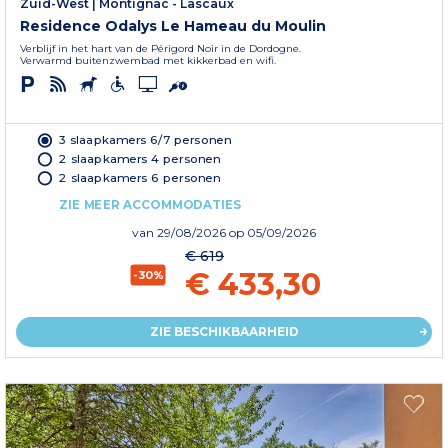
Zuid-West
|
Montignac - Lascaux
Residence Odalys Le Hameau du Moulin
Verblijf in het hart van de Périgord Noir in de Dordogne.
Verwarmd buitenzwembad met kikkerbad en wifi.
3 slaapkamers 6/7 personen
2 slaapkamers 4 personen
2 slaapkamers 6 personen
ZIE MEER ACCOMMODATIES
van
29/08/2026
op 05/09/2026
€ 619
€ 433,30
-30%
ZIE BESCHIKBAARHEID