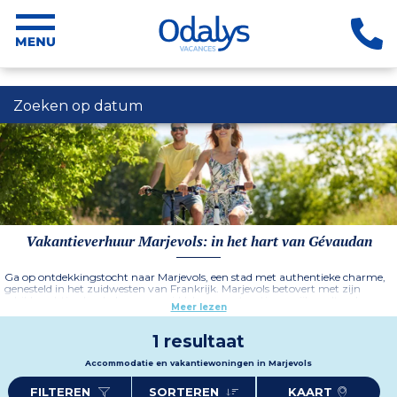
Zoeken op datum
Vakantieverhuur Marjevols: in het hart van Gévaudan
Ga op ontdekkingstocht naar Marjevols, een stad met authentieke charme,
genesteld in het zuidwesten van Frankrijk. Marjevols betovert met zijn
schilderachtige landschappen, middeleeuwse straatjes en rijke culturele
Meer lezen
erfgoed. Het is een ideale bestemming voor natuurliefhebbers, aangezien de
natuur altijd aanwezig is en tal van buiten- en wateractiviteiten
gemakkelijk toegankelijk zijn.
1 resultaat
Meer informatie
Accommodatie en vakantiewoningen in Marjevols
FILTEREN
SORTEREN
KAART