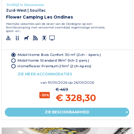
Verblijf in Stacaravans
Zuid-West
|
Souillac
Flower Camping Les Ondines
Heerlijke vakanties aan de oever van de Dordogne op een
familiecamping met verwarmd zwembad, regelmatige animatie,
sport- en...
Mobil Home Bois Confort 30 m² (2ch - 4pers.)
Mobil home Standard 18m² (1ch-2 pers.)
Homeflower Premium 29m² (2ch-4pers)
ZIE MEER ACCOMMODATIES
van
19/09/2026
op 26/09/2026
€ 469
€ 328,30
-30%
ZIE BESCHIKBAARHEID