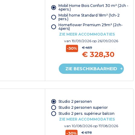
Mobil Home Bois Confort 30 m² (2ch -
4pers.)
Mobil home Standard 18m² (1ch-2
pers.)
Homeflower Premium 29m² (2ch-
4pers)
ZIE MEER ACCOMMODATIES
van
19/09/2026
op 26/09/2026
€ 469
-30%
€ 328,30
ZIE BESCHIKBAARHEID
Studio 2 personen
Studio 2 personen superior
Studio 2 pers. supérieur balcon
ZIE MEER ACCOMMODATIES
van
10/08/2026
op 17/08/2026
€ 678
-30%