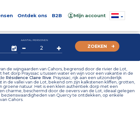
nsen
Ontdek ons
B2B
Mijn account
AANTAL PERSONEN
ZOEKEN
 van de wijngaarden van Cahors, begrensd door de rivier de Lot,
 het dorp Prayssac u tussen water en wijn voor een vakantie in de
 de
Résidence Claire Rive
. Prayssac, rijk aan een uitzonderlijk
gt in de vallei van de Lot, bekend om zijn kalkstenen kliffen, grotten,
n groene natuur. Het is een klein authentiek dorp met een
en charme, beschermd door de oevers van de Lot, ideaal gelegen
 bezienswaardigheden van Quercy te ontdekken, op enkele
 van Cahors.