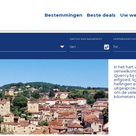
Bestemmingen
Beste deals
Uw we
DATUM VAN AANKOMST
VERTREKDATUM
In het hart
verwelkomt
Quercy bij
erfgoed, li
hellingen e
uitgesprok
om de vele
kilometers