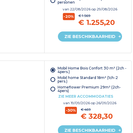
personen
van
22/08/2026
op 29/08/2026
€ 1.569
-20%
€ 1.255,20
ZIE BESCHIKBAARHEID
Mobil Home Bois Confort 30 m² (2ch -
4pers.)
Mobil home Standard 18m² (1ch-2
pers.)
Homeflower Premium 29m² (2ch-
4pers)
ZIE MEER ACCOMMODATIES
van
19/09/2026
op 26/09/2026
€ 469
-30%
€ 328,30
ZIE BESCHIKBAARHEID