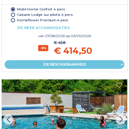
Mobil Home Confort 4 pers.
Cabane Lodge sur pilotis 4 pers.
Homeflower Premium 4 pers.
ZIE MEER ACCOMMODATIES
van
27/08/2026
op 03/09/2026
€ 458
€ 414,50
-9%
ZIE BESCHIKBAARHEID