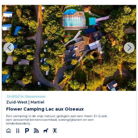
Verblijf in Stacaravans
Zuid-West
|
Martiel
Flower Camping Lac aux Oiseaux
Een camping in de vrije natuur, gelegen aan een meer. Er is ook
een verwarmd binnenzwembad, waterglijbanen en een
kinderboerderij.