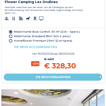
Flower Camping Les Ondines
Heerlijke vakanties aan de oever van de Dordogne op een
familiecamping met verwarmd zwembad, regelmatige animatie,
sport- en...
Mobil Home Bois Confort 30 m² (2ch - 4pers.)
Mobil home Standard 18m² (1ch-2 pers.)
Homeflower Premium 29m² (2ch-4pers)
ZIE MEER ACCOMMODATIES
van
19/09/2026
op 26/09/2026
€ 469
€ 328,30
-30%
ZIE BESCHIKBAARHEID