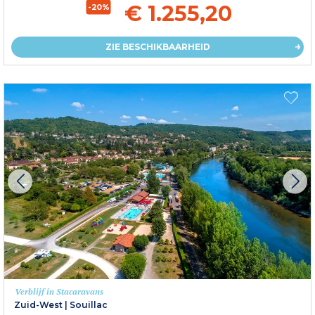
€ 1.255,20
-20%
ZIE BESCHIKBAARHEID
Verblijf in Stacaravans
Zuid-West
|
Souillac