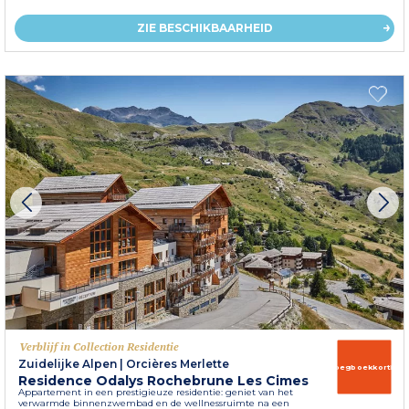
ZIE BESCHIKBAARHEID
Verblijf in Collection Residentie
Zuidelijke Alpen
|
Orcières Merlette
Vroegboekkorting
Residence Odalys Rochebrune Les Cimes
Appartement in een prestigieuze residentie: geniet van het
verwarmde binnenzwembad en de wellnessruimte na een