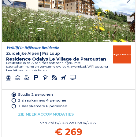
Verblijf in Référence Residentie
Zuidelijke Alpen
|
Pra Loup
Vroegboekkorting
Residence Odalys Le Village de Praroustan
Residentie in de Alpen met ontspanningsruimte
(sauna/hammam) en verwarmd overdekt zwembad. Wifi-toegang
beschikbaar en huisdieren...
Studio 2 personen
2 slaapkamers 4 personen
3 slaapkamers 6 personen
ZIE MEER ACCOMMODATIES
van
27/03/2027
op 03/04/2027
€ 269