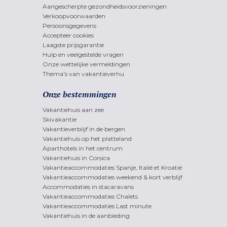
Aangescherpte gezondheidsvoorzieningen
Verkoopvoorwaarden
Persoonsgegevens
Accepteer cookies
Laagste prijsgarantie
Hulp en veelgestelde vragen
Onze wettelijke vermeldingen
Thema's van vakantieverhu
Onze bestemmingen
Vakantiehuis aan zee
Skivakantie
Vakantieverblijf in de bergen
Vakantiehuis op het platteland
Aparthotels in het centrum
Vakantiehuis in Corsica
Vakantieaccommodaties Spanje, Italië et Kroatië
Vakantieaccommodaties weekend & kort verblijf
Accommodaties in stacaravans
Vakantieaccommodaties Chalets
Vakantieaccommodaties Last minute
Vakantiehuis in de aanbieding