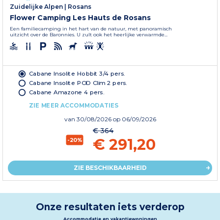
Zuidelijke Alpen
|
Rosans
Flower Camping Les Hauts de Rosans
Een familiecamping in het hart van de natuur, met panoramisch
uitzicht over de Baronnies. U zult ook het heerlijke verwarmde...
Cabane Insolite Hobbit 3/4 pers.
Cabane Insolite POD Clim 2 pers.
Cabane Amazone 4 pers.
ZIE MEER ACCOMMODATIES
van
30/08/2026
op 06/09/2026
€ 364
€ 291,20
-20%
ZIE BESCHIKBAARHEID
Onze resultaten iets verderop
Accommodatie en vakantiewoningen