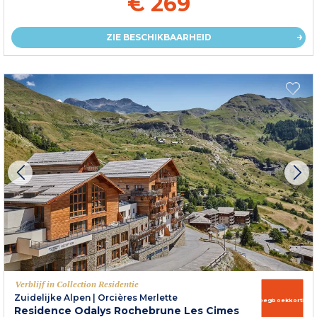
€ 269
ZIE BESCHIKBAARHEID
Verblijf in Collection Residentie
Zuidelijke Alpen
|
Orcières Merlette
Vroegboekkorting
Residence Odalys Rochebrune Les Cimes