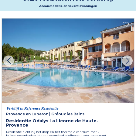
Accommodatie en vakantiewoningen
Verblijf in Référence Residentie
Provence en Luberon
|
Gréoux les Bains
Residentie Odalys La Licorne de Haute-
Provence
Residentie dicht bij het dorp en het thermale centrum met 2
buitenzwembaden, binnenzwembad, wellnessruimte, restaurant.