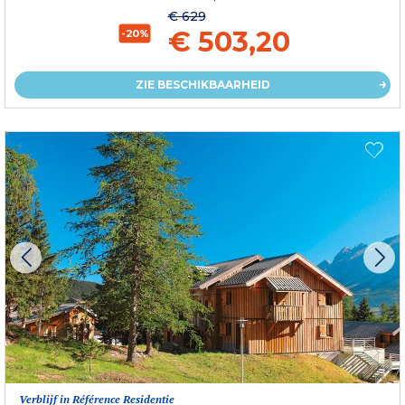
€ 629
€ 503,20
-20%
ZIE BESCHIKBAARHEID
Verblijf in Référence Residentie