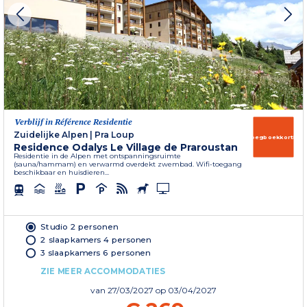
Verblijf in Référence Residentie
Zuidelijke Alpen
|
Pra Loup
Vroegboekkorting
Residence Odalys Le Village de Praroustan
Residentie in de Alpen met ontspanningsruimte
(sauna/hammam) en verwarmd overdekt zwembad. Wifi-toegang
beschikbaar en huisdieren...
Studio 2 personen
2 slaapkamers 4 personen
3 slaapkamers 6 personen
ZIE MEER ACCOMMODATIES
van
27/03/2027
op 03/04/2027