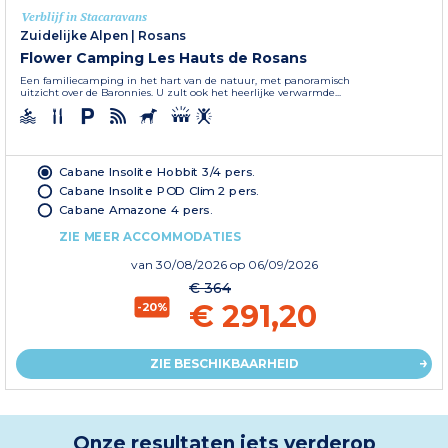
Verblijf in Stacaravans
Zuidelijke Alpen
|
Rosans
Flower Camping Les Hauts de Rosans
Een familiecamping in het hart van de natuur, met panoramisch
uitzicht over de Baronnies. U zult ook het heerlijke verwarmde...
Cabane Insolite Hobbit 3/4 pers.
Cabane Insolite POD Clim 2 pers.
Cabane Amazone 4 pers.
ZIE MEER ACCOMMODATIES
van
30/08/2026
op 06/09/2026
€ 364
€ 291,20
-20%
ZIE BESCHIKBAARHEID
Onze resultaten iets verderop