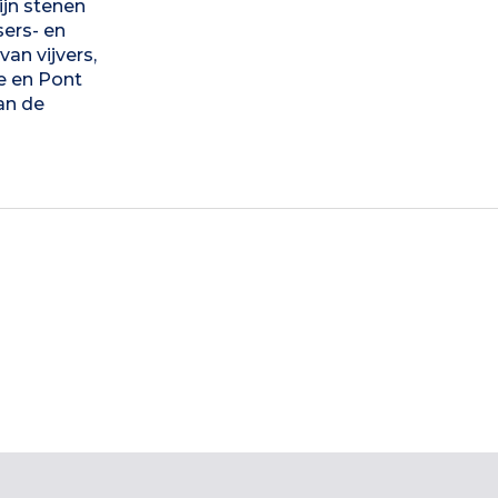
jn stenen
sers- en
an vijvers,
ge en Pont
an de