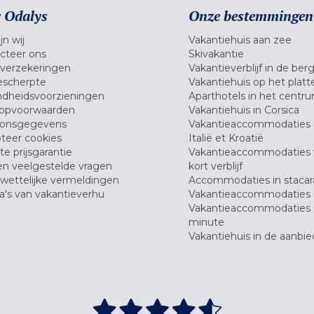
 Odalys
Onze bestemmingen
jn wij
Vakantiehuis aan zee
cteer ons
Skivakantie
verzekeringen
Vakantieverblijf in de ber
scherpte
Vakantiehuis op het platt
dheidsvoorzieningen
Aparthotels in het centr
opvoorwaarden
Vakantiehuis in Corsica
oonsgegevens
Vakantieaccommodaties 
teer cookies
Italië et Kroatië
e prijsgarantie
Vakantieaccommodaties
en veelgestelde vragen
kort verblijf
wettelijke vermeldingen
Accommodaties in stacar
's van vakantieverhu
Vakantieaccommodaties 
Vakantieaccommodaties 
minute
Vakantiehuis in de aanbie