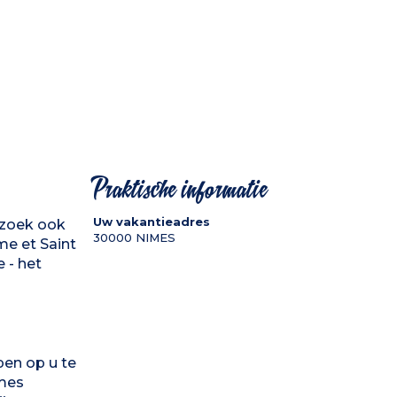
Praktische informatie
Uw vakantieadres
ezoek ook
30000
NIMES
me et Saint
 - het
pen op u te
îmes