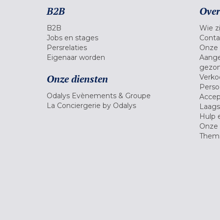
B2B
Over
B2B
Wie zi
Jobs en stages
Conta
Persrelaties
Onze 
Eigenaar worden
Aange
gezon
Onze diensten
Verko
Pers
Odalys Evènements & Groupe
Accep
La Conciergerie by Odalys
Laagst
Hulp 
Onze 
Thema