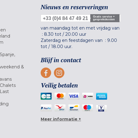
Nieuws en reserveringen
Gratis service +
+33 (0)4 84 47 49 21
gesprekskosten
van maandag tot en met vrijdag van
gen
:
8.30 tot
/
20.00 uur
eland
Zaterdag en feestdagen van :
9.00
um
tot
/
18.00 uur.
Spanje,
Blijf in contact
 weekend &
avans
Veilig betalen
Chalets
Last
ding
Meer informatie +