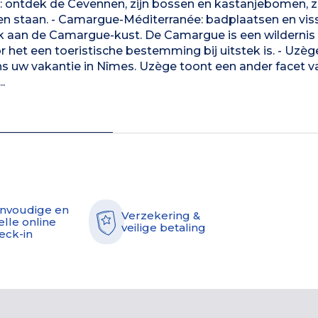
 ontdek de Cevennen, zijn bossen en kastanjebomen, zi
 doen staan. - Camargue-Méditerranée: badplaatsen en vis
 aan de Camargue-kust. De Camargue is een wildernis v
 het een toeristische bestemming bij uitstek is. - Uzè
ns uw vakantie in Nîmes. Uzège toont een ander facet v
.
nvoudige en
Verzekering &
elle online
veilige betaling
eck-in