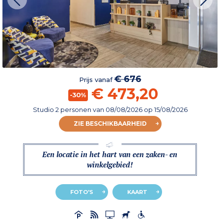
€ 676
Prijs vanaf
€ 473,20
-30%
Studio 2 personen
van
08/08/2026
op 15/08/2026
ZIE BESCHIKBAARHEID
Een locatie in het hart van een zaken- en
winkelgebied!
FOTO'S
KAART