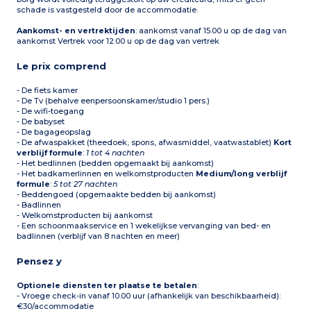
schade is vastgesteld door de accommodatie.
Aankomst- en vertrektijden
: aankomst vanaf 15.00 u op de dag van
aankomst Vertrek voor 12.00 u op de dag van vertrek
Le prix comprend
- De fiets kamer
- De Tv (behalve eenpersoonskamer/studio 1 pers.)
- De wifi-toegang
- De babyset
- De bagageopslag
- De afwaspakket (theedoek, spons, afwasmiddel, vaatwastablet)
Kort
verblijf formule
:
1 tot 4 nachten
- Het bedlinnen (bedden opgemaakt bij aankomst)
- Het badkamerlinnen en welkomstproducten
Medium/long verblijf
formule
:
5 tot 27 nachten
- Beddengoed (opgemaakte bedden bij aankomst)
- Badlinnen
- Welkomstproducten bij aankomst
- Een schoonmaakservice en 1 wekelijkse vervanging van bed- en
badlinnen (verblijf van 8 nachten en meer)
Pensez y
Optionele diensten ter plaatse te betalen
:
- Vroege check-in vanaf 10.00 uur (afhankelijk van beschikbaarheid):
€30/accommodatie