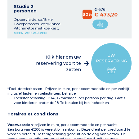
Studio 2
€ 676
personen
30%
€ 473,20
Oppervlakte: ca.18 m²
Tweepersoons- of twinbed
Kitchenette met koelkast,
2-pits kookplaat en
MEER WEERGEVEN
magnetron
Badkamer met douche,
haardroger
Kluis
UW
Klik hier om uw
RESERVERING
reservering voort te
zetten
*Excl. dossierkosten - Prijzen in euro, per accommodatie en per verblijf
inclusief lasten en belastingen, behalve
Toeristenbelasting: € 14,95 maximaal per persoon per dag. Gratis
voor kinderen onder de 18. Te betalen bij het inchecken.
Horaires et conditions
Voorwaarden
: prijzen in euro, per accommodatie en per nacht
Een borg van €200 is vereist bij aankomst. Deze dient per creditcard te
worden betaald. De terugbetaling gebeurt op de dag van vertrek. De
borg wordt volledig teruggestort op uw creditcard, mits er geen