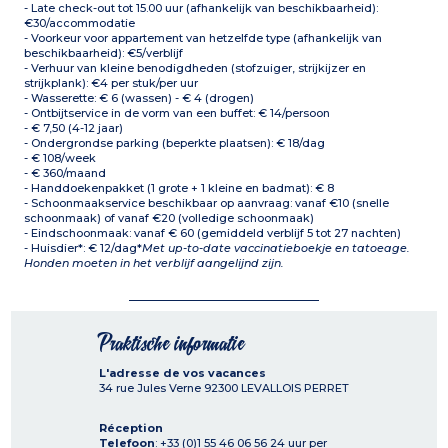
- Late check-out tot 15.00 uur (afhankelijk van beschikbaarheid):
€30/accommodatie
- Voorkeur voor appartement van hetzelfde type (afhankelijk van
beschikbaarheid): €5/verblijf
- Verhuur van kleine benodigdheden (stofzuiger, strijkijzer en
strijkplank): €4 per stuk/per uur
- Wasserette: € 6 (wassen) - € 4 (drogen)
- Ontbijtservice in de vorm van een buffet: € 14/persoon
- € 7,50 (4-12 jaar)
- Ondergrondse parking (beperkte plaatsen): € 18/dag
- € 108/week
- € 360/maand
- Handdoekenpakket (1 grote + 1 kleine en badmat): € 8
- Schoonmaakservice beschikbaar op aanvraag: vanaf €10 (snelle
schoonmaak) of vanaf €20 (volledige schoonmaak)
- Eindschoonmaak: vanaf € 60 (gemiddeld verblijf 5 tot 27 nachten)
- Huisdier*: € 12/dag*
Met up-to-date vaccinatieboekje en tatoeage.
Honden moeten in het verblijf aangelijnd zijn.
Praktische informatie
L'adresse de vos vacances
34 rue Jules Verne
92300
LEVALLOIS PERRET
Réception
Telefoon
: +33 (0)1 55 46 06 56 24 uur per