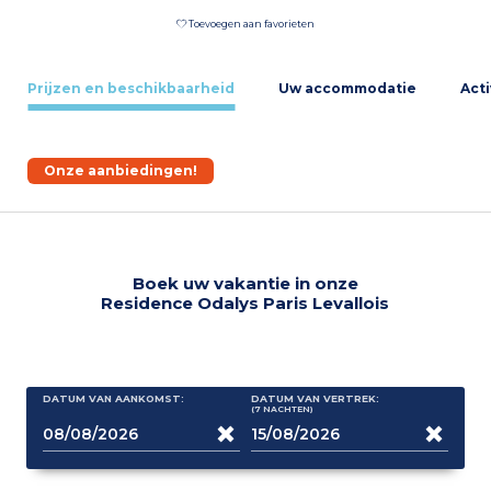
Toevoegen aan favorieten
Prijzen en beschikbaarheid
Uw accommodatie
Acti
Onze aanbiedingen!
Boek uw vakantie in onze
Residence Odalys Paris Levallois
DATUM VAN AANKOMST:
DATUM VAN VERTREK:
(7
NACHTEN
)