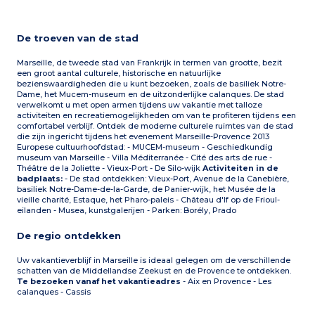
De troeven van de stad
Marseille, de tweede stad van Frankrijk in termen van grootte, bezit
een groot aantal culturele, historische en natuurlijke
bezienswaardigheden die u kunt bezoeken, zoals de basiliek Notre-
Dame, het Mucem-museum en de uitzonderlijke calanques. De stad
verwelkomt u met open armen tijdens uw vakantie met talloze
activiteiten en recreatiemogelijkheden om van te profiteren tijdens een
comfortabel verblijf. Ontdek de moderne culturele ruimtes van de stad
die zijn ingericht tijdens het evenement Marseille-Provence 2013
Europese cultuurhoofdstad: - MUCEM-museum - Geschiedkundig
museum van Marseille - Villa Méditerranée - Cité des arts de rue -
Théâtre de la Joliette - Vieux-Port - De Silo-wijk
Activiteiten in de
badplaats:
- De stad ontdekken: Vieux-Port, Avenue de la Canebière,
basiliek Notre-Dame-de-la-Garde, de Panier-wijk, het Musée de la
vieille charité, Estaque, het Pharo-paleis - Château d'If op de Frioul-
eilanden - Musea, kunstgalerijen - Parken: Borély, Prado
De regio ontdekken
Uw vakantieverblijf in Marseille is ideaal gelegen om de verschillende
schatten van de Middellandse Zeekust en de Provence te ontdekken.
Te bezoeken vanaf het vakantieadres
- Aix en Provence - Les
calanques - Cassis