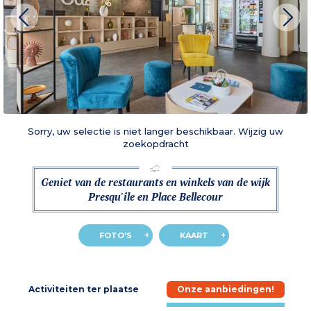
Sorry, uw selectie is niet langer beschikbaar. Wijzig uw
zoekopdracht
Geniet van de restaurants en winkels van de wijk
Presqu'île en Place Bellecour
FOTO'S
KAART
e
Activiteiten ter plaatse
Onze aanbiedingen!