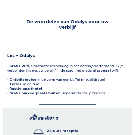
De voordelen van Odalys voor uw
verblijf
Les + Odalys
-
Gratis Wifi,
Draadloze verbinding in het hotelappartement!
. Blijf
verbonden tijdens uw verblijf in de stad met gratis
glasvezel
wifi.
-
Ontbijtservice
in de vorm van een buffet (met bijdrage)
-
Terras,
in de tuin
-
Rustig aparthotel
-
Gratis parkeerplaats buiten
Beperkt aantal plaatsen
Alleen voor u
24-uurs receptie