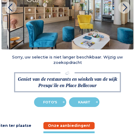
Sorry, uw selectie is niet langer beschikbaar. Wijzig uw
zoekopdracht
Geniet van de restaurants en winkels van de wijk
Presqu'île en Place Bellecour
FOTO'S
KAART
iten ter plaatse
Onze aanbiedingen!