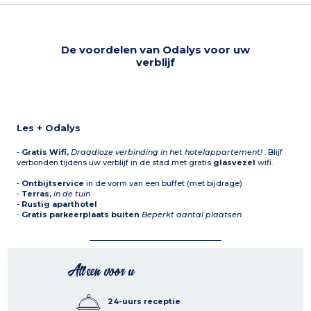
De voordelen van Odalys voor uw
verblijf
Les + Odalys
-
Gratis Wifi,
Draadloze verbinding in het hotelappartement!
. Blijf
verbonden tijdens uw verblijf in de stad met gratis
glasvezel
wifi.
-
Ontbijtservice
in de vorm van een buffet (met bijdrage)
-
Terras,
in de tuin
-
Rustig aparthotel
-
Gratis parkeerplaats buiten
Beperkt aantal plaatsen
Alleen voor u
24-uurs receptie