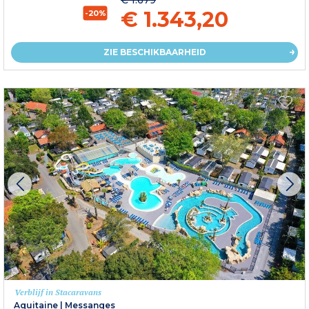
€ 1.343,20
-20%
ZIE BESCHIKBAARHEID
Verblijf in Stacaravans
Aquitaine
|
Messanges