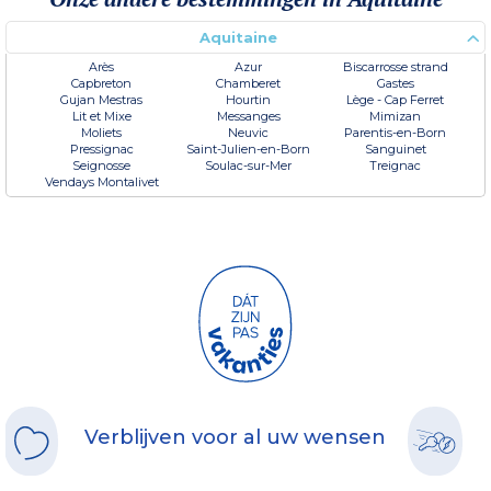
Aquitaine
Arès
Azur
Biscarrosse strand
Capbreton
Chamberet
Gastes
Gujan Mestras
Hourtin
Lège - Cap Ferret
Lit et Mixe
Messanges
Mimizan
Moliets
Neuvic
Parentis-en-Born
Pressignac
Saint-Julien-en-Born
Sanguinet
Seignosse
Soulac-sur-Mer
Treignac
Vendays Montalivet
Verblijven voor al uw wensen