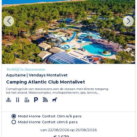
Verblijf in Stacaravans
Aquitaine
|
Vendays Montalivet
Camping Atlantic Club Montalivet
Campingclub van stacaravans aan de oceaan met directe toegang
tot het strand. Watercomplex, multisportterrein, spa, tennis,...
Mobil Home Confort Clim 4/6 pers
Mobil Home Confort clim 6 pers.
van
22/08/2026
op 29/08/2026
€ 1.679