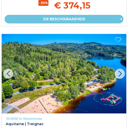
€ 374,15
-30%
ZIE BESCHIKBAARHEID
Verblijf in Stacaravans
Aquitaine
|
Treignac