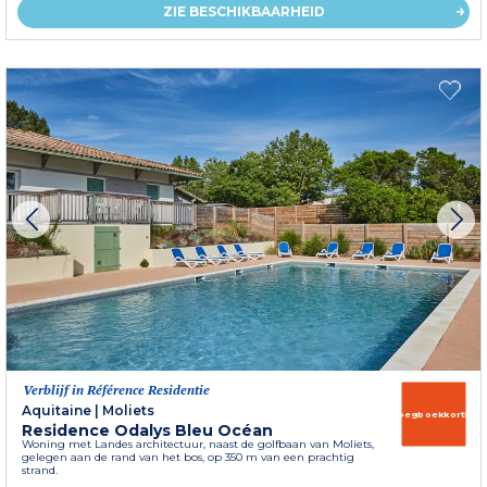
ZIE BESCHIKBAARHEID
Verblijf in Référence Residentie
Aquitaine
|
Moliets
Vroegboekkorting
Residence Odalys Bleu Océan
Woning met Landes architectuur, naast de golfbaan van Moliets,
gelegen aan de rand van het bos, op 350 m van een prachtig
strand.