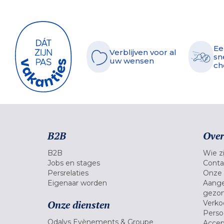
Ee
Verblijven voor al
sn
uw wensen
ch
B2B
Over
B2B
Wie zi
Jobs en stages
Conta
Persrelaties
Onze 
Eigenaar worden
Aange
gezon
Onze diensten
Verko
Pers
Odalys Evènements & Groupe
Accep