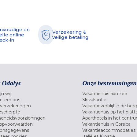
nvoudige en
Verzekering &
elle online
veilige betaling
eck-in
 Odalys
Onze bestemmingen
jn wij
Vakantiehuis aan zee
cteer ons
Skivakantie
verzekeringen
Vakantieverblijf in de ber
scherpte
Vakantiehuis op het platt
dheidsvoorzieningen
Aparthotels in het centr
opvoorwaarden
Vakantiehuis in Corsica
oonsgegevens
Vakantieaccommodaties 
teer cookies
Italië et Kroatië