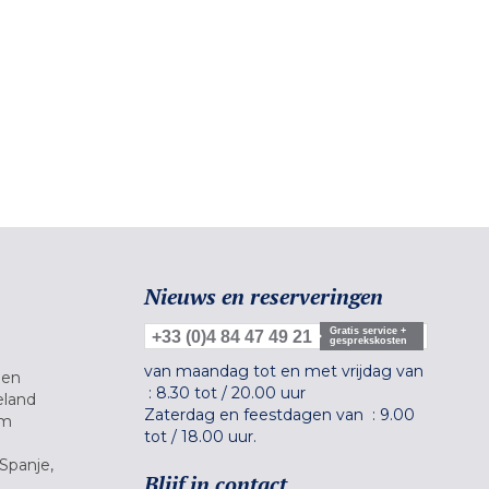
Nieuws en reserveringen
Gratis service +
+33 (0)4 84 47 49 21
gesprekskosten
van maandag tot en met vrijdag van
gen
:
8.30 tot
/
20.00 uur
eland
Zaterdag en feestdagen van :
9.00
um
tot
/
18.00 uur.
Spanje,
Blijf in contact