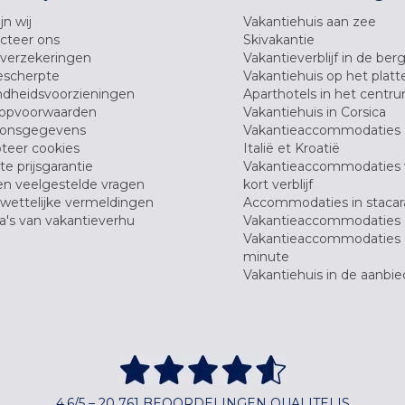
jn wij
Vakantiehuis aan zee
cteer ons
Skivakantie
verzekeringen
Vakantieverblijf in de ber
scherpte
Vakantiehuis op het platt
dheidsvoorzieningen
Aparthotels in het centr
opvoorwaarden
Vakantiehuis in Corsica
oonsgegevens
Vakantieaccommodaties 
teer cookies
Italië et Kroatië
e prijsgarantie
Vakantieaccommodaties
en veelgestelde vragen
kort verblijf
wettelijke vermeldingen
Accommodaties in stacar
's van vakantieverhu
Vakantieaccommodaties 
Vakantieaccommodaties 
minute
Vakantiehuis in de aanbie
4,6/5 – 20 761 BEOORDELINGEN QUALITELIS