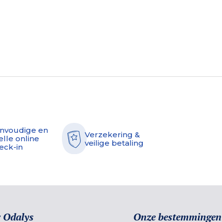
nvoudige en
Verzekering &
elle online
veilige betaling
eck-in
 Odalys
Onze bestemmingen