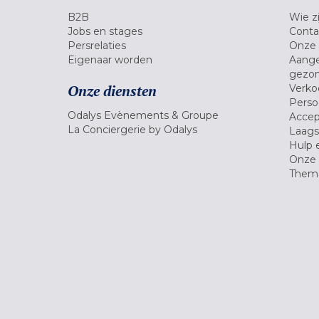
B2B
Wie zi
Jobs en stages
Conta
Persrelaties
Onze 
Eigenaar worden
Aange
gezon
Onze diensten
Verko
Pers
Odalys Evènements & Groupe
Accep
La Conciergerie by Odalys
Laagst
Hulp 
Onze 
Thema