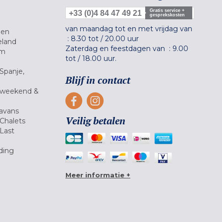
Gratis service +
+33 (0)4 84 47 49 21
gesprekskosten
van maandag tot en met vrijdag van
gen
:
8.30 tot
/
20.00 uur
eland
Zaterdag en feestdagen van :
9.00
um
tot
/
18.00 uur.
Spanje,
Blijf in contact
 weekend &
avans
Veilig betalen
Chalets
Last
ding
Meer informatie +