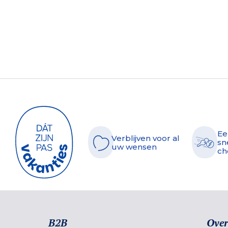
Ee
Verblijven voor al
sn
uw wensen
ch
B2B
Over