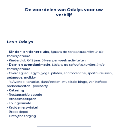
De voordelen van Odalys voor uw
verblijf
Les + Odalys
-
Kinder- en tienerclubs
,
tijdens de schoolvakanties in de
zomerperiode
- Kinderclub 6-12 jaar: 5 keer per week activiteiten
-
Dag- en avondanimatie
,
tijdens de schoolvakanties in de
zomerperiode
- Overdag: aquagym, yoga, pilates, accrobranche, sportcursussen,
petanque, molkky
- 's Avonds: karaoke, dansfeesten, muzikale bingo, variété/pop-
rockconcerten... poolparty
-
Catering
- Restaurant/brasserie
- Afhaalmaaltijden
- Loungeruimte
- Kruidenierswinkel
- Brooddepot
- Ontbijtbezorging