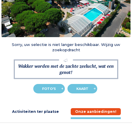
Sorry, uw selectie is niet langer beschikbaar. Wijzig uw
zoekopdracht
Wakker worden met de zachte zeelucht, wat een
genot!
FOTO'S
KAART
e
Activiteiten ter plaatse
Onze aanbiedingen!