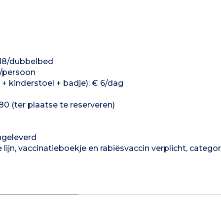
 €18/dubbelbed
1/persoon
+ kinderstoel + badje): € 6/dag
0 (ter plaatse te reserveren)
geleverd
ijn, vaccinatieboekje en rabiësvaccin verplicht, categor