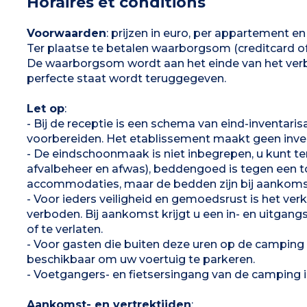
Horaires et conditions
opgemaakt bij aankomst)
1 badkamer met douche, wastafel, wc
- Voetgangersgebied, parkeergelegenheid in de
Overdekt terras (11 m²) met tuinmeubilair
buurt
Max. capaciteit 5 personen inclusief baby
Voorwaarden
: prijzen in euro, per appartement en p
Ter plaatse te betalen waarborgsom (creditcard 
De waarborgsom wordt aan het einde van het verb
perfecte staat wordt teruggegeven.
Let op
:
- Bij de receptie is een schema van eind-inventarisa
voorbereiden. Het etablissement maakt geen invent
- De eindschoonmaak is niet inbegrepen, u kunt te
afvalbeheer en afwas), beddengoed is tegen een t
accommodaties, maar de bedden zijn bij aankoms
- Voor ieders veiligheid en gemoedsrust is het ve
verboden. Bij aankomst krijgt u een in- en uitga
of te verlaten.
- Voor gasten die buiten deze uren op de camping
beschikbaar om uw voertuig te parkeren.
- Voetgangers- en fietsersingang van de camping is
Aankomst- en vertrektijden
: