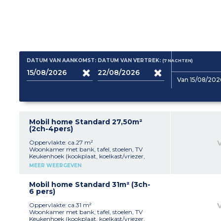
DATUM VAN AANKOMST:
DATUM VAN VERTREK:
(7
NACHTEN
)
Van 15/08/202
Mobil home Standard 27,50m²
(2ch-4pers)
Oppervlakte: ca.27 m²
Woonkamer met bank, tafel, stoelen, TV
Keukenhoek (kookplaat, koelkast/vriezer,
magnetron, vaatwerk) 1 slaapkamer met 1
MEER WEERGEVEN
tweepersoonsbed (160x200 cm) 1 slaapkamer
met 2 eenpersoonsbedden (80x190 cm) 1
doucheruimte met douche, wastafel Aparte wc
Mobil home Standard 31m² (3ch-
Half overdekt terras met tuinmeubelen
6 pers)
Maximale capaciteit 6 personen inclusief
baby
Oppervlakte: ca.31 m²
Woonkamer met bank, tafel, stoelen, TV
Keukenhoek (kookplaat, koelkast/vriezer,