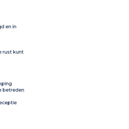
d en in
e rust kunt
mping
e betreden
eceptie