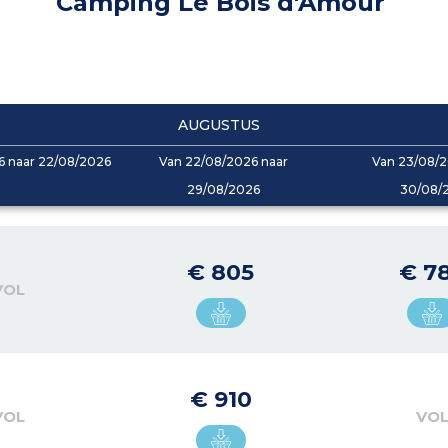
Camping Le Bois d'Amour
AUGUSTUS
6 naar 22/08/2026
Van 22/08/2026 naar
Van 23/08/2
29/08/2026
30/08/
€ 805
€ 7
VOL
€ 910
VOL
VO