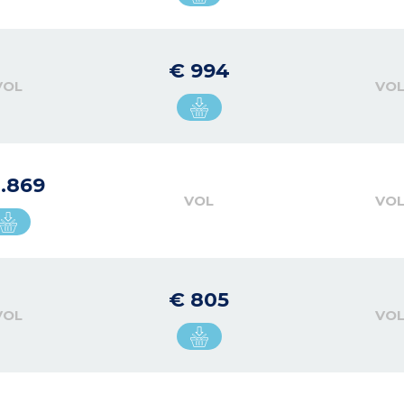
€ 994
VOL
VO
1.869
VOL
VO
€ 805
VOL
VO