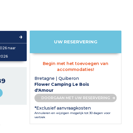
UW RESERVERING
026 naar
2026
Begin met het toevoegen van
accommodaties!
Bretagne | Quiberon
89
Flower Camping Le Bois
d'Amour
DOORGAAN MET UW RESERVERING
*Exclusief aanvraagkosten
Annuleren en wijzigen mogelijk tot 30 dagen voor
vertrek
L