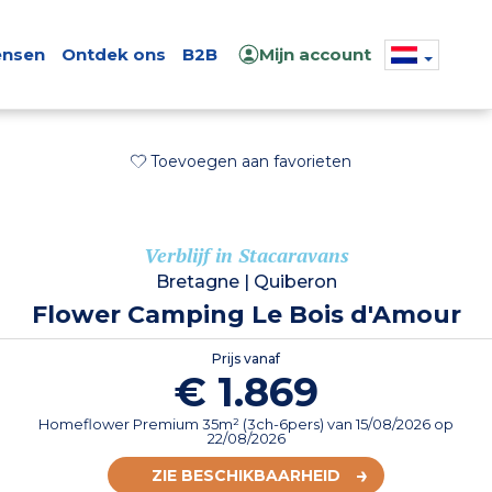
nsen
Ontdek ons
B2B
Mijn account
Toevoegen aan favorieten
Verblijf in Stacaravans
Bretagne
|
Quiberon
Flower Camping Le Bois d'Amour
Prijs vanaf
€ 1.869
Homeflower Premium 35m² (3ch-6pers)
van
15/08/2026
op
22/08/2026
ZIE BESCHIKBAARHEID