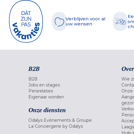
Ee
Verblijven voor al
sn
uw wensen
ch
B2B
Over
B2B
Wie zi
Jobs en stages
Conta
Persrelaties
Onze 
Eigenaar worden
Aange
gezon
Onze diensten
Verko
Pers
Odalys Evènements & Groupe
Accep
La Conciergerie by Odalys
Laagst
Hulp 