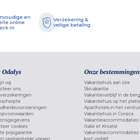
nvoudige en
Verzekering &
elle online
veilige betaling
eck-in
 Odalys
Onze bestemmingen
jn wij
Vakantiehuis aan zee
cteer ons
Skivakantie
verzekeringen
Vakantieverblijf in de ber
scherpte
Vakantiehuis op het platt
dheidsvoorzieningen
Aparthotels in het centr
opvoorwaarden
Vakantiehuis in Corsica
oonsgegevens
Vakantieaccommodaties 
teer cookies
Italië et Kroatië
e prijsgarantie
Vakantieaccommodaties
en veelgestelde vragen
kort verblijf