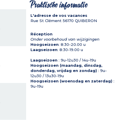
Praktische informatie
L'adresse de vos vacances
Rue St Clément
56170
QUIBERON
L
Réception
Onder voorbehoud van wijzigingen
Hoogseizoen
: 8:30-20.00 u
Laagseizoen
: 8:30-19.00 u
Laagseizoen
: 9u-12u30 / 14u-19u
L
Hoogseizoen (maandag, dinsdag,
donderdag, vrijdag en zondag)
: 9u-
12u30 / 13u30-19u
Hoogseizoen (woensdag en zaterdag)
:
9u-19u
L