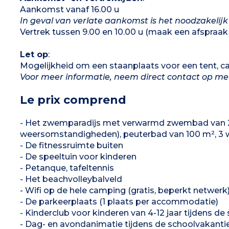
Aankomst vanaf 16.00 u
In geval van verlate aankomst is het noodzakelijk
Vertrek tussen 9.00 en 10.00 u (maak een afspraak 
Let op
:
Mogelijkheid om een staanplaats voor een tent, c
Voor meer informatie, neem direct contact op m
Le prix comprend
- Het zwemparadijs met verwarmd zwembad van 25
weersomstandigheden), peuterbad van 100 m², 3 wa
- De fitnessruimte buiten
- De speeltuin voor kinderen
- Petanque, tafeltennis
- Het beachvolleybalveld
- Wifi op de hele camping (gratis, beperkt netwerk
- De parkeerplaats (1 plaats per accommodatie)
- Kinderclub voor kinderen van 4-12 jaar tijdens d
- Dag- en avondanimatie tijdens de schoolvakanti