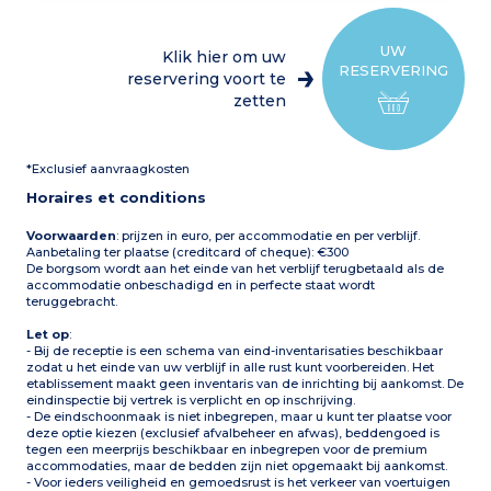
UW
Klik hier om uw
RESERVERING
reservering voort te
zetten
*Exclusief aanvraagkosten
Horaires et conditions
Voorwaarden
: prijzen in euro, per accommodatie en per verblijf.
Aanbetaling ter plaatse (creditcard of cheque): €300
De borgsom wordt aan het einde van het verblijf terugbetaald als de
accommodatie onbeschadigd en in perfecte staat wordt
teruggebracht.
Let op
:
- Bij de receptie is een schema van eind-inventarisaties beschikbaar
zodat u het einde van uw verblijf in alle rust kunt voorbereiden. Het
etablissement maakt geen inventaris van de inrichting bij aankomst. De
eindinspectie bij vertrek is verplicht en op inschrijving.
- De eindschoonmaak is niet inbegrepen, maar u kunt ter plaatse voor
deze optie kiezen (exclusief afvalbeheer en afwas), beddengoed is
tegen een meerprijs beschikbaar en inbegrepen voor de premium
accommodaties, maar de bedden zijn niet opgemaakt bij aankomst.
- Voor ieders veiligheid en gemoedsrust is het verkeer van voertuigen