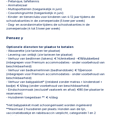
- Petanque, tafeltennis
- Animatiezaal
- Multisportterrein (toegankelijk in juni)
- Coworkingruimte (toegankelijk in juni)
- Kinder- en tienerclubs voor kinderen van 4-12 jaar tijdens de
schoolvakanties in de zomerperiode (5 keer per week)
- Dag- en avondanimatie tijdens de schoolvakanties in de
zomerperiode (4 tot 5 keer per week)
Pensez y
Optionele diensten ter plaatse te betalen
:
- Wasserette (zie tarieven ter plaatse)
- Levering van ontbijt: (zie tarieven ter plaatse)
- Verhuur van bedlinnen (lakens): € 14/enkelbed - €18/dubbelbed
(inbegrepen voor Premium accommodaties - onder voorbehoud van
beschikbaarheid)
- Verhuur van badkamerlinnen (badhanddoek): € 11/persoon
(inbegrepen voor Premium accommodaties - onder voorbehoud van
beschikbaarheid)
- Verhuur van babypakket* ((reisbed zonder matras + kinderstoel +
badje): € 6/dag (onder voorbehoud van beschikbaarheid)
- Eindschoonmaak (exclusief vaatwerk en afval): €80 (ter plaatse te
reserveren)
- Huisdieren toegestaan **: € 4/dag
*Het babypakket moet schoongemaakt worden ingeleverd
**Maximaal 2 huisdieren per plaats. Honden aan de lijn,
vaccinatieboekje en rabiësvaccin verplicht, categorieën 1 en 2