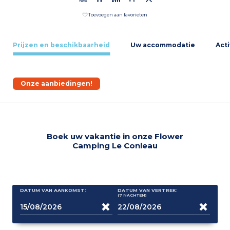
Toevoegen aan favorieten
Prijzen en beschikbaarheid
Uw accommodatie
Acti
Onze aanbiedingen!
Boek uw vakantie in onze Flower
Camping Le Conleau
DATUM VAN AANKOMST:
DATUM VAN VERTREK:
(7
NACHTEN
)