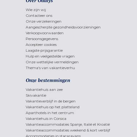
Over Odalys
Wie zijn wij
Contacteer ons
Onze verzekeringen
Aangescherpte gezondheidsvoorzieningen
Verkoopvoorwaarden
Persoonsgegevens
Accepteer cookies
Laagste prijsgarantie
Hulp en veelgestelde vragen
Onze wettelijke vermeldingen
Thema's van vakantieverhu
Onze bestemmingen
Vakantiehuis aan zee
Skivakantie
Vakantieverblijf in de bergen
Vakantiehuis op het platteland
Aparthotels in het centrum
Vakantiehuis in Corsica
Vakantieaccommodaties Spanje, Italië et Kroatië
Vakantieaccommodaties weekend & kort verblijf
Accommodaties in stacaravans