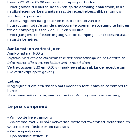
tussen 22.30 en 07.00 uur op de camping verboden.
- Voor gasten die buiten deze uren op de camping aankomen, is de
nabijgelegen parkeerplaats naast de receptie beschikbaar om uw
voertuig te parkeren.
- U ontvangt een badge samen met de sleutel van de
huuraccommodatie om de slagboom te openen en toegang te krijgen
tot de camping tussen 22.30 uur en 7.00 uur.
- Voetgangers- en fietsersingang van de camping is 24/7 beschikbaar,
nabij de barrières.
Aankomst- en vertrektijden
:
Aankomst na 16.00 u
In geval van verlate aankomst is het noodzakelijk de residentie te
informeren die u zal vertellen wat u moet doen
Vertrek tussen 8.30 en 10.30 u (maak een afspraak bij de receptie om
uw vertrektijd op te geven).
Let op
:
Mogelijkheid om een staanplaats voor een tent, caravan of camper te
huren
Voor meer informatie, neem direct contact op met de camping
Le prix comprend
- Wifi op de hele camping
- Zwembad met 200 mÂ² verwarmd overdekt zwembad, peuterbad en
waterspelen, ligstoelen en parasols
- Kinderspeelplaats
- Opblaasbare structuur