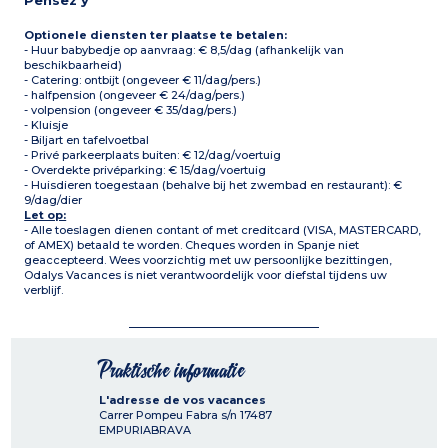
Pensez y
Optionele diensten ter plaatse te betalen:
- Huur babybedje op aanvraag: € 8,5/dag (afhankelijk van
beschikbaarheid)
- Catering: ontbijt (ongeveer € 11/dag/pers.)
- halfpension (ongeveer € 24/dag/pers.)
- volpension (ongeveer € 35/dag/pers.)
- Kluisje
- Biljart en tafelvoetbal
- Privé parkeerplaats buiten: € 12/dag/voertuig
- Overdekte privéparking: € 15/dag/voertuig
- Huisdieren toegestaan (behalve bij het zwembad en restaurant): €
9/dag/dier
Let op:
- Alle toeslagen dienen contant of met creditcard (VISA, MASTERCARD,
of AMEX) betaald te worden. Cheques worden in Spanje niet
geaccepteerd. Wees voorzichtig met uw persoonlijke bezittingen,
Odalys Vacances is niet verantwoordelijk voor diefstal tijdens uw
verblijf.
Praktische informatie
L'adresse de vos vacances
Carrer Pompeu Fabra s/n
17487
EMPURIABRAVA