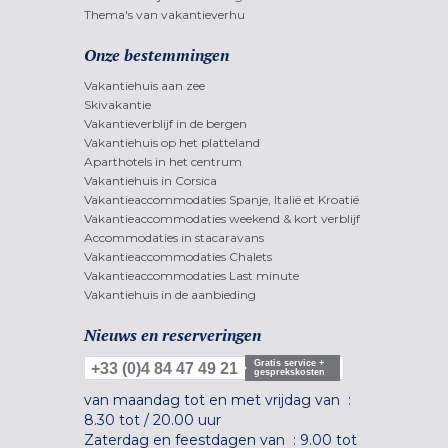
Thema's van vakantieverhu
Onze bestemmingen
Vakantiehuis aan zee
Skivakantie
Vakantieverblijf in de bergen
Vakantiehuis op het platteland
Aparthotels in het centrum
Vakantiehuis in Corsica
Vakantieaccommodaties Spanje, Italië et Kroatië
Vakantieaccommodaties weekend & kort verblijf
Accommodaties in stacaravans
Vakantieaccommodaties Chalets
Vakantieaccommodaties Last minute
Vakantiehuis in de aanbieding
Nieuws en reserveringen
Gratis service +
+33 (0)4 84 47 49 21
gesprekskosten
van maandag tot en met vrijdag van :
8.30 tot
/
20.00 uur
Zaterdag en feestdagen van :
9.00 tot