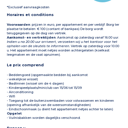
*Exclusief aanvraagkosten
Horaires et conditions
Voorwaarden
: prijzen in euro, per appartement en per verblijf. Borg ter
plaatse te betalen: € 100 (contant of bankpas) De borg wordt
teruggegeven op de dag van vertrek.
Aankomst- en vertrektijden
: Aankomst op zaterdag vanaf 16.00 uur.
Indien u na 20.00 uur arriveert, verzoeken wij u het kantoor voor het
ophalen van de sleutels te informeren.
Vertrek op zaterdag voor 10.00
u. Het appartement moet netjes worden achtergelaten (koelkast
leegmaken en de vaat opruimen).
Le prix comprend
- Beddengoed (opgemaakte bedden bij aankomst
- wekelijkse wissel)
- Badlinnen (wissel om de 4 dagen)
- Kinderspeelplaats/miniclub van 15/06 tot 15/09
- Airconditioning
- Wifi
- Toegang tot de buitenzwembaden voor volwassenen en kinderen
(opening afhankelijk van de weersomstandigheden)
- Eindschoonmaak (u dient het appartement netjes achter te laten)
Opgelet
- Vuilnisbakken worden dagelijks verschoond.