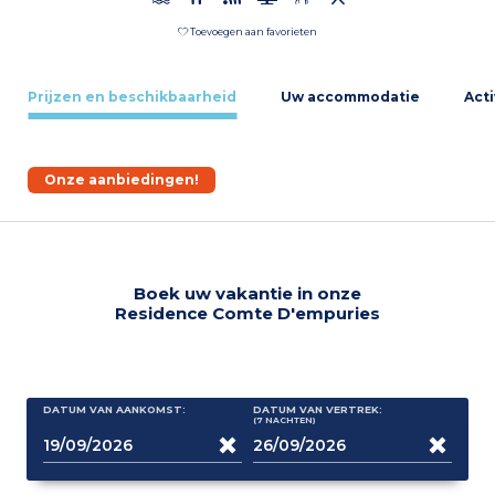
Toevoegen aan favorieten
Prijzen en beschikbaarheid
Uw accommodatie
Acti
Onze aanbiedingen!
Boek uw vakantie in onze
Residence Comte D'empuries
DATUM VAN AANKOMST:
DATUM VAN VERTREK:
(7
NACHTEN
)