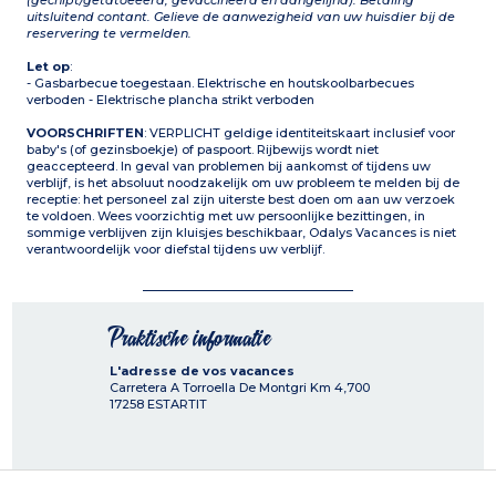
(gechipt/getatoeëerd, gevaccineerd en aangelijnd). Betaling
uitsluitend contant. Gelieve de aanwezigheid van uw huisdier bij de
reservering te vermelden.
Let op
:
- Gasbarbecue toegestaan. Elektrische en houtskoolbarbecues
verboden - Elektrische plancha strikt verboden
VOORSCHRIFTEN
: VERPLICHT geldige identiteitskaart inclusief voor
baby's (of gezinsboekje) of paspoort. Rijbewijs wordt niet
geaccepteerd. In geval van problemen bij aankomst of tijdens uw
verblijf, is het absoluut noodzakelijk om uw probleem te melden bij de
receptie: het personeel zal zijn uiterste best doen om aan uw verzoek
te voldoen. Wees voorzichtig met uw persoonlijke bezittingen, in
sommige verblijven zijn kluisjes beschikbaar, Odalys Vacances is niet
verantwoordelijk voor diefstal tijdens uw verblijf.
Praktische informatie
L'adresse de vos vacances
Carretera A Torroella De Montgri Km 4,700
17258
ESTARTIT