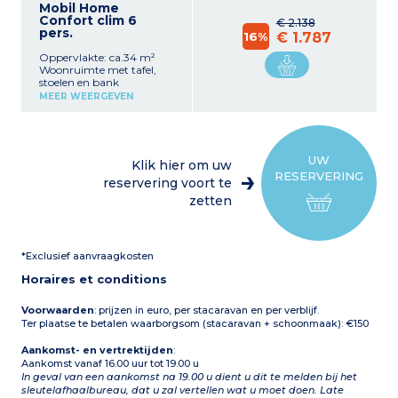
Mobil Home
Confort clim 6
€ 2.138
pers.
16%
€ 1.787
Oppervlakte: ca.34 m²
Woonruimte met tafel,
stoelen en bank
Kitchenette (koelkast met
MEER WEERGEVEN
vriesvak, 4-pits elektrische
of gas kookplaat,
magnetron, elektrisch
koffiezetapparaat (filter),
waterkoker)
UW
Klik hier om uw
1 slaapkamer met 1
RESERVERING
tweepersoonsbed (140 x
reservering voort te
190 cm)
zetten
2 slaapkamers met 2
eenpersoonsbedden (80 x
190 cm)
Badkamer met douche en
*Exclusief aanvraagkosten
wastafel
Aparte toilet
Horaires et conditions
Gedeeltelijk overdekt terras
met tuinmeubilair (tafel,
stoelen), barbecue of
Voorwaarden
: prijzen in euro, per stacaravan en per verblijf.
plancha (afhankelijk van
Ter plaatse te betalen waarborgsom (stacaravan + schoonmaak): €150
beschikbaarheid)
Aankomst- en vertrektijden
:
Aankomst vanaf 16.00 uur tot 19.00 u
In geval van een aankomst na 19.00 u dient u dit te melden bij het
sleutelafhaalbureau, dat u zal vertellen wat u moet doen. Late