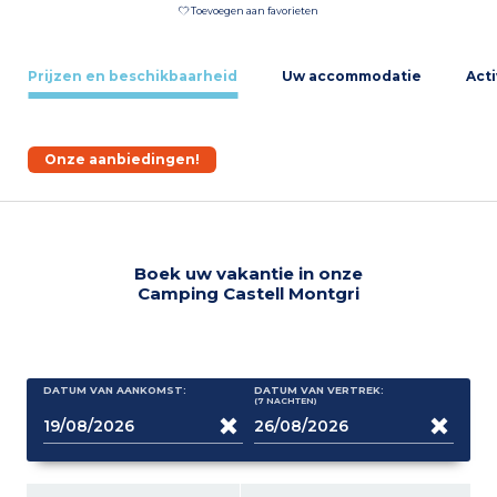
Toevoegen aan favorieten
Prijzen en beschikbaarheid
Uw accommodatie
Acti
Onze aanbiedingen!
Boek uw vakantie in onze
Camping Castell Montgri
DATUM VAN AANKOMST:
DATUM VAN VERTREK:
(7
NACHTEN
)