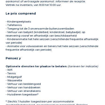
aankomst of vertraagde aankomst: informeer de receptie.
Vertrek na inventaris, van 8.00 tot 10.00 uur.
Le prix comprend
- Kinderspeelplaats
- Tafeltennis
- Toegang tot de 3 onverwarmde buitenzwembaden
- Verhuur van babykit (kinderbed, kinderstoel, babybadje): op
reservering vooraf en afhankelijk van beschikbaarheid
- Kinderanimatie het hele seizoen (verschillende frequentie afhankelijk
van periode)
- Animatie voor volwassenen en tieners het hele seizoen (verschillende
frequentie afhankelijk van periode)
Pensez y
Optionele diensten ter plaatse te betalen:
(tarieven ter indicatie)
- Wifi
- Tennis
- Midgetgolf
- Wasserette
- Verhuur van beddengoed
- Verhuur van handdoeken
- Verhuur van strandlakens
- Huisdieren toegestaan*
*
Slechts 1 huisdier toegestaan per accommodatie