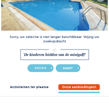
Sorry, uw selectie is niet langer beschikbaar. Wijzig uw
zoekopdracht
'De kinderen hielden van de minigolf!'
FOTO'S
KAART
e
Activiteiten ter plaatse
Onze aanbiedingen!