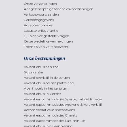
Onze verzekeringen
Aangescherpte gezondheidsvoorzieningen
Verkoopvoorwaarden
Persoonsgegevens
Accepteer cookies
Laagste prijsgarantie
Hulp en veelgestelde vragen
Onze wettelijke vermeldingen
Thema's van vakantieverhu
Onze bestemmingen
Vakantiehuis aan zee
Skivakantie
Vakantieverblijf in de bergen
Vakantiehuis op het platteland
Aparthotels in het centrum
Vakantiehuis in Corsica
Vakantieaccommodaties Spanje, Italië et Kroatië
Vakantieaccommodaties weekend & kort verblijf
Accommodaties in stacaravans
Vakantieaccommodaties Chalets
Vakantieaccommodaties Last minute
Vakantiehuis in de aanbieding