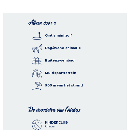
Alleen voor u
Gratis minigolf
Dag/avond animatie
Buitenzwembad
Multisportterrein
900 m van het strand
De voordelen van Odalys
KINDERCLUB
Gratis