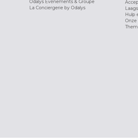
Odalys Evènements & Groupe
Accep
La Conciergerie by Odalys
Laagst
Hulp 
Onze 
Thema