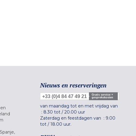
Nieuws en reserveringen
Gratis service +
+33 (0)4 84 47 49 21
gesprekskosten
van maandag tot en met vrijdag van
gen
:
8.30 tot
/
20.00 uur
eland
Zaterdag en feestdagen van :
9.00
um
tot
/
18.00 uur.
Spanje,