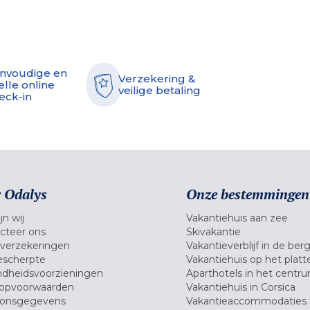
nvoudige en
Verzekering &
elle online
veilige betaling
eck-in
 Odalys
Onze bestemmingen
jn wij
Vakantiehuis aan zee
cteer ons
Skivakantie
verzekeringen
Vakantieverblijf in de ber
scherpte
Vakantiehuis op het platt
dheidsvoorzieningen
Aparthotels in het centr
opvoorwaarden
Vakantiehuis in Corsica
oonsgegevens
Vakantieaccommodaties 