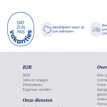
Ee
Verblijven voor al
sn
uw wensen
ch
B2B
Over
B2B
Wie zi
Jobs en stages
Conta
Persrelaties
Onze 
Eigenaar worden
Aange
gezon
Onze diensten
Verko
Pers