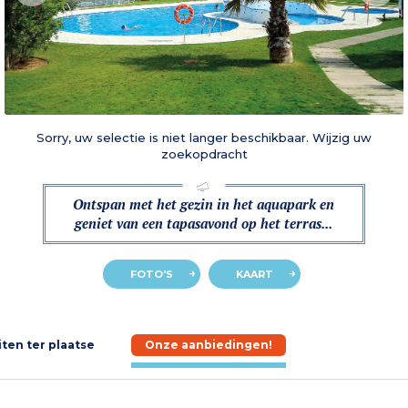
Sorry, uw selectie is niet langer beschikbaar. Wijzig uw
zoekopdracht
Ontspan met het gezin in het aquapark en
geniet van een tapasavond op het terras...
FOTO'S
KAART
iten ter plaatse
Onze aanbiedingen!