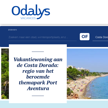
ZOEKEN
OF
Costa Dor
Vakantiewoning aan
de Costa Dorada:
regio van het
beroemde
themapark Port
Aventura