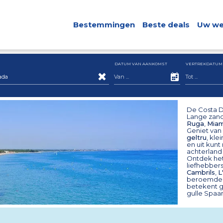
Bestemmingen
Beste deals
Uw we
DATUM VAN AANKOMST
VERTREKDATUM
ada
De Costa D
Lange zands
Ruga
,
Miam
Geniet van
geltru
, kle
en uit kunt
achterland
Ontdek het
liefhebber
Cambrils
,
L
beroemde t
betekent g
gulle Spaa