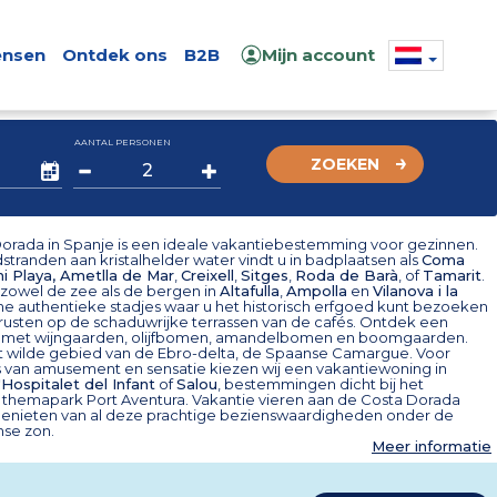
nsen
Ontdek ons
B2B
Mijn account
AANTAL PERSONEN
ZOEKEN
orada in Spanje is een ideale vakantiebestemming voor gezinnen.
tranden aan kristalhelder water vindt u in badplaatsen als
Coma
i Playa
,
Ametlla de Mar
,
Creixell
,
Sitges
,
Roda de Barà
, of
Tamarit
.
 zowel de zee als de bergen in
Altafulla
,
Ampolla
en
Vilanova i la
ine authentieke stadjes waar u het historisch erfgoed kunt bezoeken
 rusten op de schaduwrijke terrassen van de cafés. Ontdek een
 met wijngaarden, olijfbomen, amandelbomen en boomgaarden.
 wilde gebied van de Ebro-delta, de Spaanse Camargue. Voor
s van amusement en sensatie kiezen wij een vakantiewoning in
'Hospitalet del Infant
of
Salou
, bestemmingen dicht bij het
hemapark Port Aventura. Vakantie vieren aan de Costa Dorada
enieten van al deze prachtige bezienswaardigheden onder de
nse zon.
Meer informatie