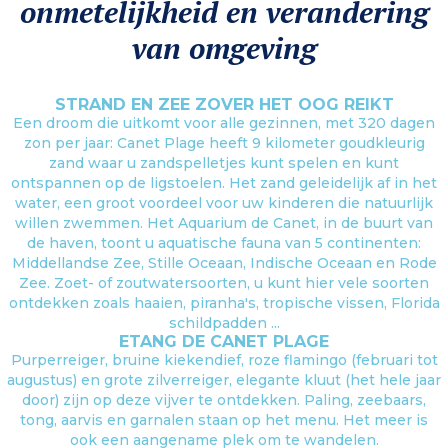
onmetelijkheid en verandering
van omgeving
STRAND EN ZEE ZOVER HET OOG REIKT
Een droom die uitkomt voor alle gezinnen, met 320 dagen
zon per jaar: Canet Plage heeft 9 kilometer goudkleurig
zand waar u zandspelletjes kunt spelen en kunt
ontspannen op de ligstoelen. Het zand geleidelijk af in het
water, een groot voordeel voor uw kinderen die natuurlijk
willen zwemmen. Het Aquarium de Canet, in de buurt van
de haven, toont u aquatische fauna van 5 continenten:
Middellandse Zee, Stille Oceaan, Indische Oceaan en Rode
Zee. Zoet- of zoutwatersoorten, u kunt hier vele soorten
ontdekken zoals haaien, piranha's, tropische vissen, Florida
schildpadden ...
ETANG DE CANET PLAGE
Purperreiger, bruine kiekendief, roze flamingo (februari tot
augustus) en grote zilverreiger, elegante kluut (het hele jaar
door) zijn op deze vijver te ontdekken. Paling, zeebaars,
tong, aarvis en garnalen staan op het menu. Het meer is
ook een aangename plek om te wandelen.