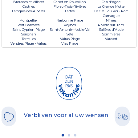
Brousses et Villaret
Canet en Roussillon
Cap d'Agde
Castries
Florac-Trois-Rivières
La Grande Motte
Laroque-des-Albères
Lattes
Le Grau du Roi - Port
Camargue
Montpellier
Narbonne Plage
Nîmes
Port Barcares
Reynes
Rivière-sur-Tarn
Saint Cyprien Plage
Saint-Antonin-Noble-Val
Sallèles d'Aude
Sérignan
Sète
Sommières
Torreilles
Valras Plage
Vauvert
Vendres Plage - Valras
Vias Plage
Verblijven voor al uw wensen