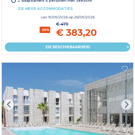
2 slaapkamers 4 personen met zeezicht
ZIE MEER ACCOMMODATIES
van
19/09/2026
op 26/09/2026
€ 479
€ 383,20
-20%
ZIE BESCHIKBAARHEID