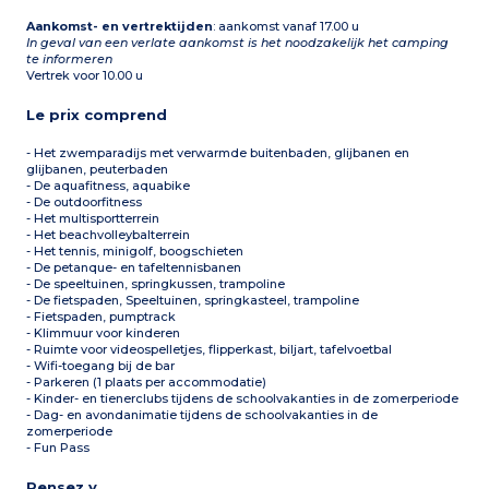
Aankomst- en vertrektijden
: aankomst vanaf 17.00 u
In geval van een verlate aankomst is het noodzakelijk het camping
te informeren
Vertrek voor 10.00 u
Le prix comprend
- Het zwemparadijs met verwarmde buitenbaden, glijbanen en
glijbanen, peuterbaden
- De aquafitness, aquabike
- De outdoorfitness
- Het multisportterrein
- Het beachvolleybalterrein
- Het tennis, minigolf, boogschieten
- De petanque- en tafeltennisbanen
- De speeltuinen, springkussen, trampoline
- De fietspaden, Speeltuinen, springkasteel, trampoline
- Fietspaden, pumptrack
- Klimmuur voor kinderen
- Ruimte voor videospelletjes, flipperkast, biljart, tafelvoetbal
- Wifi-toegang bij de bar
- Parkeren (1 plaats per accommodatie)
- Kinder- en tienerclubs tijdens de schoolvakanties in de zomerperiode
- Dag- en avondanimatie tijdens de schoolvakanties in de
zomerperiode
- Fun Pass
Pensez y