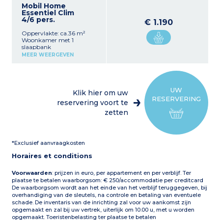
Mobil Home
Essentiel Clim
4/6 pers.
€ 1.190
Oppervlakte: ca.36 m²
Woonkamer met 1
slaapbank
Kitchenette met koelkast,
MEER WEERGEVEN
kookplaat, oven,
magnetron, waterkoker,
koffiezetapparaat en
broodrooster
1 slaapkamer met 1
UW
Klik hier om uw
tweepersoonsbed (140x190
RESERVERING
cm)
reservering voort te
1 slaapkamer met 2
zetten
eenpersoonsbedden
(80x190 cm)
Badkamer met douche en
wastafel
*Exclusief aanvraagkosten
Apart toilet
Terras met tafel, stoelen,
Horaires et conditions
parasol en
buitenverlichting
Airconditioning
Voorwaarden
: prijzen in euro, per appartement en per verblijf. Ter
plaatse te betalen waarborgsom: € 250/accommodatie per creditcard
De waarborgsom wordt aan het einde van het verblijf teruggegeven, bij
overhandiging van de sleutels, na controle en betaling van eventuele
schade. De inventaris van de inrichting zal voor uw aankomst zijn
opgemaakt en zal bij uw vertrek, uiterlijk om 10.00 u, met u worden
opgemaakt. Toeristenbelasting ter plaatse te betalen