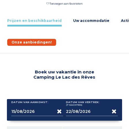
Toevoegen aan favorieten
Prijzen en beschikbaarheid
Uw accommodatie
Acti
Onze aanbiedingen!
Boek uw vakantie in onze
Camping Le Lac des Rêves
DATUM VAN AANKOMST:
DATUM VAN VERTREK:
(7
NACHTEN
)