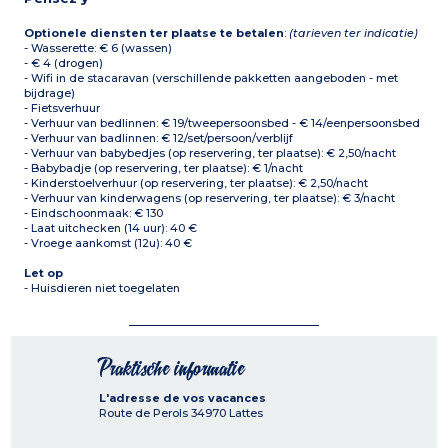
Optionele diensten ter plaatse te betalen
:
(tarieven ter indicatie)
- Wasserette: € 6 (wassen)
- € 4 (drogen)
- Wifi in de stacaravan (verschillende pakketten aangeboden - met
bijdrage)
- Fietsverhuur
- Verhuur van bedlinnen: € 19/tweepersoonsbed - € 14/eenpersoonsbed
- Verhuur van badlinnen: € 12/set/persoon/verblijf
- Verhuur van babybedjes (op reservering, ter plaatse): € 2,50/nacht
- Babybadje (op reservering, ter plaatse): € 1/nacht
- Kinderstoelverhuur (op reservering, ter plaatse): € 2,50/nacht
- Verhuur van kinderwagens (op reservering, ter plaatse): € 3/nacht
- Eindschoonmaak: € 130
- Laat uitchecken (14 uur): 40 €
- Vroege aankomst (12u): 40 €
Let op
- Huisdieren niet toegelaten
Praktische informatie
L'adresse de vos vacances
Route de Perols
34970
Lattes