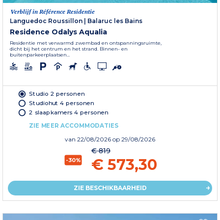
Verblijf in Référence Residentie
Languedoc Roussillon
|
Balaruc les Bains
Residence Odalys Aqualia
Residentie met verwarmd zwembad en ontspanningsruimte,
dicht bij het centrum en het strand. Binnen- en
buitenparkeerplaatsen...
Studio 2 personen
Studiohut 4 personen
2 slaapkamers 4 personen
ZIE MEER ACCOMMODATIES
van
22/08/2026
op 29/08/2026
€ 819
€ 573,30
-30%
ZIE BESCHIKBAARHEID