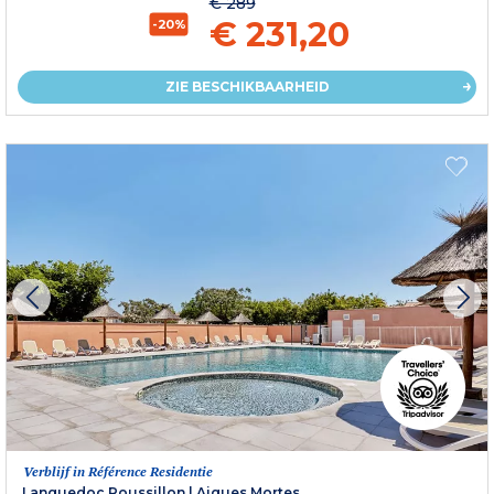
€ 289
€ 231,20
-20%
ZIE BESCHIKBAARHEID
Verblijf in Référence Residentie
Languedoc Roussillon
|
Aigues Mortes