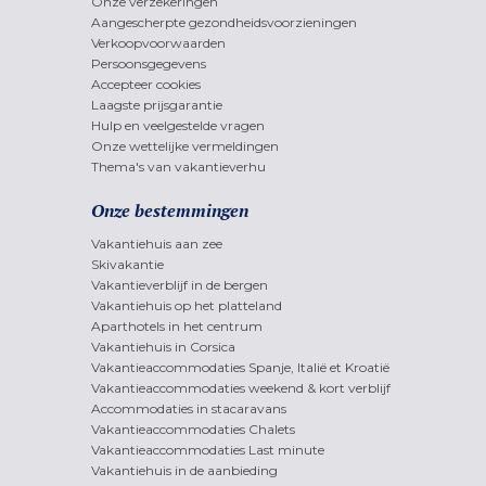
Onze verzekeringen
Aangescherpte gezondheidsvoorzieningen
Verkoopvoorwaarden
Persoonsgegevens
Accepteer cookies
Laagste prijsgarantie
Hulp en veelgestelde vragen
Onze wettelijke vermeldingen
Thema's van vakantieverhu
Onze bestemmingen
Vakantiehuis aan zee
Skivakantie
Vakantieverblijf in de bergen
Vakantiehuis op het platteland
Aparthotels in het centrum
Vakantiehuis in Corsica
Vakantieaccommodaties Spanje, Italië et Kroatië
Vakantieaccommodaties weekend & kort verblijf
Accommodaties in stacaravans
Vakantieaccommodaties Chalets
Vakantieaccommodaties Last minute
Vakantiehuis in de aanbieding