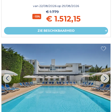
van
22/08/2026
op 29/08/2026
€ 1.779
€ 1.512,15
-15%
ZIE BESCHIKBAARHEID