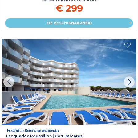
€ 299
ZIE BESCHIKBAARHEID
Verblijf in Référence Residentie
Languedoc Roussillon
|
Port Barcares