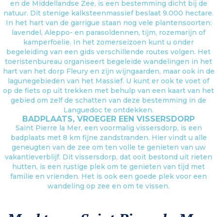
en de Middellandse Zee, is een bestemming dicht bij de
natuur. Dit stenige kalksteenmassief beslaat 9.000 hectare.
In het hart van de garrigue staan nog vele plantensoorten:
lavendel, Aleppo- en parasoldennen, tijm, rozemarijn of
kamperfoelie. In het zomerseizoen kunt u onder
begeleiding van een gids verschillende routes volgen. Het
toeristenbureau organiseert begeleide wandelingen in het
hart van het dorp Fleury en zijn wijngaarden, maar ook in de
lagunegebieden van het Massief. U kunt er ook te voet of
op de fiets op uit trekken met behulp van een kaart van het
gebied om zelf de schatten van deze bestemming in de
Languedoc te ontdekken.
BADPLAATS, VROEGER EEN VISSERSDORP
Saint Pierre la Mer, een voormalig vissersdorp, is een
badplaats met 8 km fijne zandstranden. Hier vindt u alle
geneugten van de zee om ten volle te genieten van uw
vakantieverblijf. Dit vissersdorp, dat ooit bestond uit rieten
hutten, is een rustige plek om te genieten van tijd met
familie en vrienden. Het is ook een goede plek voor een
wandeling op zee en om te vissen.