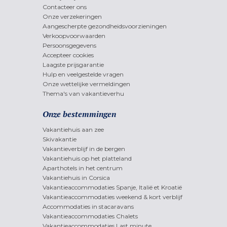
Contacteer ons
Onze verzekeringen
Aangescherpte gezondheidsvoorzieningen
Verkoopvoorwaarden
Persoonsgegevens
Accepteer cookies
Laagste prijsgarantie
Hulp en veelgestelde vragen
Onze wettelijke vermeldingen
Thema's van vakantieverhu
Onze bestemmingen
Vakantiehuis aan zee
Skivakantie
Vakantieverblijf in de bergen
Vakantiehuis op het platteland
Aparthotels in het centrum
Vakantiehuis in Corsica
Vakantieaccommodaties Spanje, Italië et Kroatië
Vakantieaccommodaties weekend & kort verblijf
Accommodaties in stacaravans
Vakantieaccommodaties Chalets
Vakantieaccommodaties Last minute