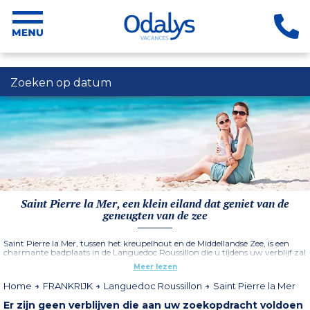
Zoeken op datum
Saint Pierre la Mer, een klein eiland dat geniet van de
geneugten van de zee
Saint Pierre la Mer, tussen het kreupelhout en de Middellandse Zee, is een
charmante badplaats in de Languedoc Roussillon die u tijdens uw verblijf zal
verleiden. Dit kleine eiland in het hart van de Golf van Lion, dat deel
Meer lezen
uitmaakt van de gemeente Fleury d'Aude, belooft sereniteit en alle
geneugten van de zee. De badplaats heeft een enorm strand van 5 km dat in
Home
FRANKRIJK
Languedoc Roussillon
Saint Pierre la Mer
tweeën is gedeeld, met aan de ene kant de zee die zich uitstrekt tot de vijver
van Pissevaches en aan de andere kant de haven van Brossollette in
Er zijn geen verblijven die aan uw zoekopdracht voldoen
Narbonne-Plage. In een vakantiewoning in Saint Pierre la mer (
Les Voiles