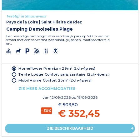
Verblijf in Stacaravans
Pays de la Loire
|
Saint Hilaire de Riez
Camping Demoiselles Plage
Een levendige campingclub in een bosrijk park op 500 m van het
strand met een verwarmd zwembad, glijbanen, multisportterrein
en...
Homeflower Premium 29m² (2ch-4pers)
Tente Lodge Confort sans sanitaire (2ch-4pers.)
Mobil Home Confort 25m² (2ch-4pers)
ZIE MEER ACCOMMODATIES
van
12/09/2026
op 19/09/2026
€ 503,50
€ 352,45
-30%
ZIE BESCHIKBAARHEID