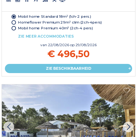
Mobil home Standard 18m² (1ch-2 pers.)
Homeflower Premium 29m² clim (2ch-4pers)
Mobil home Premium 40m² (2ch-4 pers)
ZIE MEER ACCOMMODATIES
van
22/08/2026
op 29/08/2026
€ 496,50
ZIE BESCHIKBAARHEID