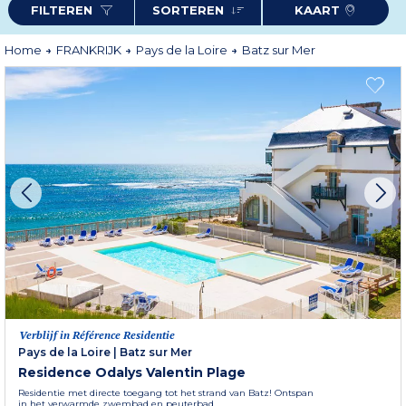
FILTEREN
SORTEREN
KAART
la Brière
dat zich uitstrekt over bijna 49.000 hectare.
Meer informatie
Home
FRANKRIJK
Pays de la Loire
Batz sur Mer
Verblijf in Référence Residentie
Pays de la Loire
|
Batz sur Mer
Residence Odalys Valentin Plage
Residentie met directe toegang tot het strand van Batz! Ontspan
in het verwarmde zwembad en peuterbad.