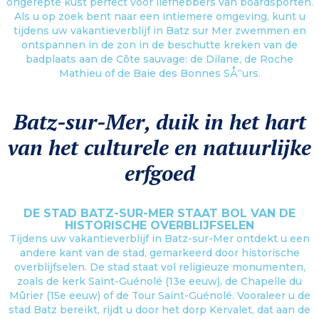
ongerepte kust perfect voor liefhebbers van boardsporten.
Als u op zoek bent naar een intiemere omgeving, kunt u
tijdens uw vakantieverblijf in Batz sur Mer zwemmen en
ontspannen in de zon in de beschutte kreken van de
badplaats aan de Côte sauvage: de Dilane, de Roche
Mathieu of de Baie des Bonnes SÅ“urs.
Batz-sur-Mer, duik in het hart
van het culturele en natuurlijke
erfgoed
DE STAD BATZ-SUR-MER STAAT BOL VAN DE
HISTORISCHE OVERBLIJFSELEN
Tijdens uw vakantieverblijf in Batz-sur-Mer ontdekt u een
andere kant van de stad, gemarkeerd door historische
overblijfselen. De stad staat vol religieuze monumenten,
zoals de kerk Saint-Guénolé (13e eeuw), de Chapelle du
Mûrier (15e eeuw) of de Tour Saint-Guénolé. Vooraleer u de
stad Batz bereikt, rijdt u door het dorp Kervalet, dat aan de