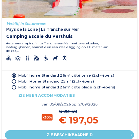
Verblijf in Stacaravans
Pays de la Loire
|
La Tranche sur Mer
Camping Escale du Perthuis
4-sterrencamping in La Tranche-sur-Mer met zwembaden,
waterglijbanen, animatie en een ideale ligging op 150 meter van
de zee,...
Mobil home Standard 26m² côté terre (2ch-4pers)
Mobil Home Standard 25m² (2ch-4pers)
Mobil home Standard 26m² côté plage (2ch-4pers)
ZIE MEER ACCOMMODATIES
van
05/09/2026
op 12/09/2026
€ 281,50
€ 197,05
-30%
ZIE BESCHIKBAARHEID