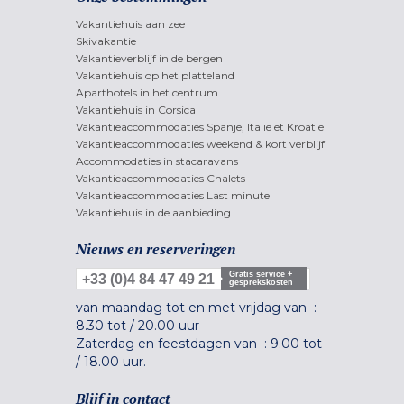
Vakantiehuis aan zee
Skivakantie
Vakantieverblijf in de bergen
Vakantiehuis op het platteland
Aparthotels in het centrum
Vakantiehuis in Corsica
Vakantieaccommodaties Spanje, Italië et Kroatië
Vakantieaccommodaties weekend & kort verblijf
Accommodaties in stacaravans
Vakantieaccommodaties Chalets
Vakantieaccommodaties Last minute
Vakantiehuis in de aanbieding
Nieuws en reserveringen
Gratis service +
+33 (0)4 84 47 49 21
gesprekskosten
van maandag tot en met vrijdag van :
8.30 tot
/
20.00 uur
Zaterdag en feestdagen van :
9.00 tot
/
18.00 uur.
Blijf in contact