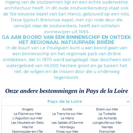
ingang van de zoutpannen ligt en een echte ouderwetse
architectuur heeft. In dit oude zoutwerkersdorp staat ook
de 15e-eeuwse kapel van San Marco, gebouwd op een rots.
Deze typisch Bretonse kapel, met zijn rode deur die
verwijst naar de zoutwerkers, heeft een schisten
zonnewijzer uit 1693.
GA AAN BOORD VAN EEN BINNENSCHIP EN ONTDEK
HET REGIONAAL NATUURPARK BRIÈRE
In de buurt van Le Pouliguen kunt u aan boord gaan van
een binnenschip en het regionale park van Brière
ontdekken, dat in 1970 werd aangelegd. Vaar doorheen een
watergebied van 49.000 hectare groot en ga tussen het
riet, de wilgen en de irissen door die u onderweg
tegenkomt.
Onze andere bestemmingen in Pays de la Loire
Pays de la Loire
Angers
Avrillé
Brem-sur-Mer
La Plaine-sur-Mer
La Tranche sur Mer
La Turballe
L'Aiguillon-sur-Mer
Le Mans
Les Achards
Les Moutiers en Retz
Les Sables d'Olonne
Longeville-sur-Mer
Maché
Montaigu
Nantes
Noirmoutier-en-l'Île
Piriac-sur-Mer
Pornichet