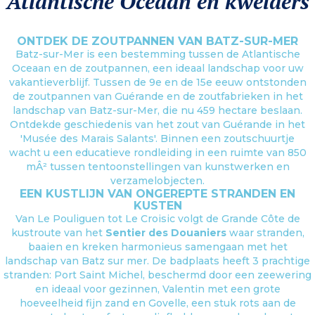
Atlantische Oceaan en kwelders
ONTDEK DE ZOUTPANNEN VAN BATZ-SUR-MER
Batz-sur-Mer is een bestemming tussen de Atlantische
Oceaan en de zoutpannen, een ideaal landschap voor uw
vakantieverblijf. Tussen de 9e en de 15e eeuw ontstonden
de zoutpannen van Guérande en de zoutfabrieken in het
landschap van Batz-sur-Mer, die nu 459 hectare beslaan.
Ontdekde geschiedenis van het zout van Guérande in het
'Musée des Marais Salants'. Binnen een zoutschuurtje
wacht u een educatieve rondleiding in een ruimte van 850
mÂ² tussen tentoonstellingen van kunstwerken en
verzamelobjecten.
EEN KUSTLIJN VAN ONGEREPTE STRANDEN EN
KUSTEN
Van Le Pouliguen tot Le Croisic volgt de Grande Côte de
kustroute van het
Sentier des Douaniers
waar stranden,
baaien en kreken harmonieus samengaan met het
landschap van Batz sur mer. De badplaats heeft 3 prachtige
stranden: Port Saint Michel, beschermd door een zeewering
en ideaal voor gezinnen, Valentin met een grote
hoeveelheid fijn zand en Govelle, een stuk rots aan de