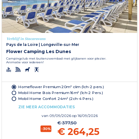
Verblijf in Stacaravans
Pays de la Loire
|
Longeville-sur-Mer
Flower Camping Les Dunes
Campingclub met buitenzwembad met glijbanen voor plezier.
Animatie voor iedereen!
Homeflower Premium 20m² clim (1ch-2 pers.)
Mobil Home Bois Premium 16m² (1ch-2 Pers.)
Mobil Home Confort 24m² (2ch-4 Pers.)
ZIE MEER ACCOMMODATIES
van
09/09/2026
op 16/09/2026
€ 377,50
€ 264,25
-30%