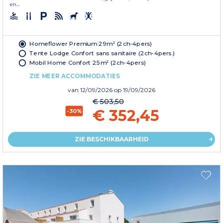
en...
Homeflower Premium 29m² (2ch-4pers)
Tente Lodge Confort sans sanitaire (2ch-4pers.)
Mobil Home Confort 25m² (2ch-4pers)
ZIE MEER ACCOMMODATIES
van
12/09/2026
op 19/09/2026
€ 503,50
€ 352,45
-30%
ZIE BESCHIKBAARHEID