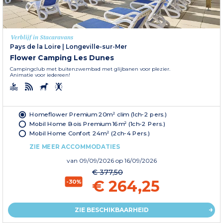
Verblijf in Stacaravans
Pays de la Loire
|
Longeville-sur-Mer
Flower Camping Les Dunes
Campingclub met buitenzwembad met glijbanen voor plezier.
Animatie voor iedereen!
Homeflower Premium 20m² clim (1ch-2 pers.)
Mobil Home Bois Premium 16m² (1ch-2 Pers.)
Mobil Home Confort 24m² (2ch-4 Pers.)
ZIE MEER ACCOMMODATIES
van
09/09/2026
op 16/09/2026
€ 377,50
€ 264,25
-30%
ZIE BESCHIKBAARHEID