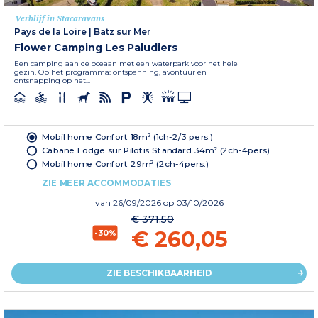
Verblijf in Stacaravans
Pays de la Loire
|
Batz sur Mer
Flower Camping Les Paludiers
Een camping aan de oceaan met een waterpark voor het hele
gezin. Op het programma: ontspanning, avontuur en
ontsnapping op het...
Mobil home Confort 18m² (1ch-2/3 pers.)
Cabane Lodge sur Pilotis Standard 34m² (2ch-4pers)
Mobil home Confort 29m² (2ch-4pers.)
ZIE MEER ACCOMMODATIES
van
26/09/2026
op 03/10/2026
€ 371,50
€ 260,05
-30%
ZIE BESCHIKBAARHEID