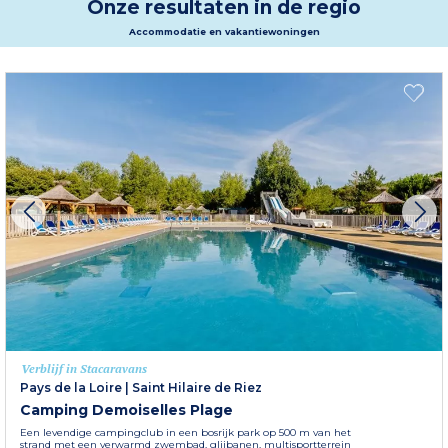
Onze resultaten in de regio
uw verblijf in La Baule en dompel uzelf onder in een pittoreske en elegante
plaats.
Accommodatie en vakantiewoningen
Meer informatie
Verblijf in Stacaravans
Pays de la Loire
|
Saint Hilaire de Riez
Camping Demoiselles Plage
Een levendige campingclub in een bosrijk park op 500 m van het
strand met een verwarmd zwembad, glijbanen, multisportterrein