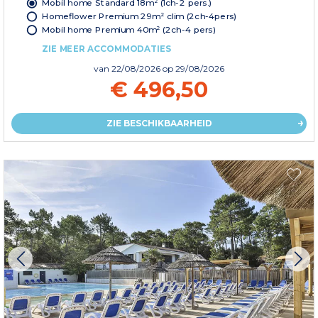
Mobil home Standard 18m² (1ch-2 pers.)
Homeflower Premium 29m² clim (2ch-4pers)
Mobil home Premium 40m² (2ch-4 pers)
ZIE MEER ACCOMMODATIES
van
22/08/2026
op 29/08/2026
€ 496,50
ZIE BESCHIKBAARHEID