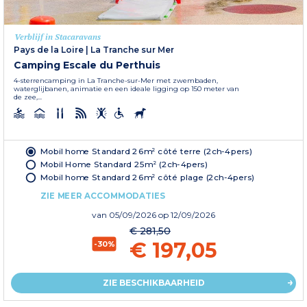
Verblijf in Stacaravans
Pays de la Loire
|
La Tranche sur Mer
Camping Escale du Perthuis
4-sterrencamping in La Tranche-sur-Mer met zwembaden,
waterglijbanen, animatie en een ideale ligging op 150 meter van
de zee,...
Mobil home Standard 26m² côté terre (2ch-4pers)
Mobil Home Standard 25m² (2ch-4pers)
Mobil home Standard 26m² côté plage (2ch-4pers)
ZIE MEER ACCOMMODATIES
van
05/09/2026
op 12/09/2026
€ 281,50
€ 197,05
-30%
ZIE BESCHIKBAARHEID