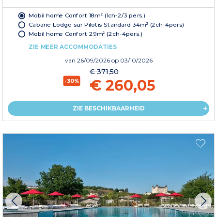
Mobil home Confort 18m² (1ch-2/3 pers.)
Cabane Lodge sur Pilotis Standard 34m² (2ch-4pers)
Mobil home Confort 29m² (2ch-4pers.)
ZIE MEER ACCOMMODATIES
van
26/09/2026
op 03/10/2026
€ 371,50
€ 260,05
-30%
ZIE BESCHIKBAARHEID