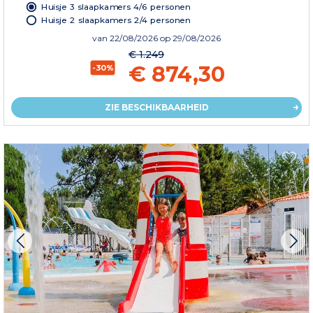
Huisje 3 slaapkamers 4/6 personen
Huisje 2 slaapkamers 2/4 personen
van
22/08/2026
op 29/08/2026
€ 1.249
€ 874,30
-30%
ZIE BESCHIKBAARHEID