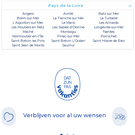
Pays de la Loire
Angers
Avrillé
Batz sur Mer
Brem-sur-Mer
La Tranche sur Mer
La Turballe
L'Aiguillon-sur-Mer
Le Mans
Les Achards
Les Moutiers en Retz
Les Sables d'Olonne
Longeville-sur-Mer
Maché
Montaigu
Nantes
Noirmoutier-en-l'Île
Piriac-sur-Mer
Pornichet
Saint Brévin les Pins
Saint Brévin L'Océan
Saint Hilaire de Riez
Saint Jean de Monts
Saumur
Verblijven voor al uw wensen