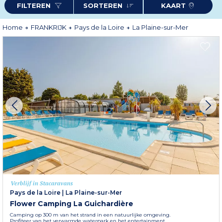
FILTEREN
SORTEREN
KAART
Plaine-sur-Mer om de ideale accommodatie te vinden voor uw verblijf in
Loire-Atlantique.
Home
FRANKRIJK
Pays de la Loire
La Plaine-sur-Mer
Verblijf in Stacaravans
Pays de la Loire
|
La Plaine-sur-Mer
Flower Camping La Guichardière
Camping op 300 m van het strand in een natuurlijke omgeving.
Profiteer van het verwarmde waterpark en het entertainment