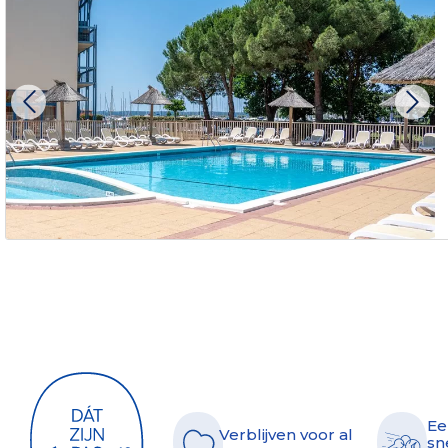
Ee
Verblijven voor al
sn