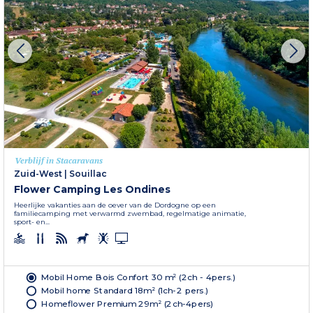
Verblijf in Stacaravans
Zuid-West
|
Souillac
Flower Camping Les Ondines
Heerlijke vakanties aan de oever van de Dordogne op een
familiecamping met verwarmd zwembad, regelmatige animatie,
sport- en...
Mobil Home Bois Confort 30 m² (2ch - 4pers.)
Mobil home Standard 18m² (1ch-2 pers.)
Homeflower Premium 29m² (2ch-4pers)