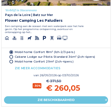
Verblijf in Stacaravans
Pays de la Loire
|
Batz sur Mer
Flower Camping Les Paludiers
Een camping aan de oceaan met een waterpark voor het hele
gezin. Op het programma: ontspanning, avontuur en
ontsnapping op het...
Mobil home Confort 18m² (1ch-2/3 pers.)
Cabane Lodge sur Pilotis Standard 34m² (2ch-4pers)
Mobil home Confort 29m² (2ch-4pers.)
ZIE MEER ACCOMMODATIES
van
26/09/2026
op 03/10/2026
€ 371,50
€ 260,05
-30%
ZIE BESCHIKBAARHEID