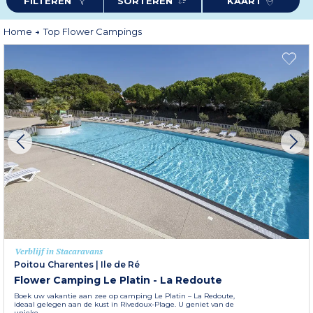
FILTEREN
SORTEREN
KAART
profiteert u van
kwalitatieve faciliteiten en services
: zwembad,
sportactiviteiten, recreatiezones en, afhankelijk van de camping,
kinderclubs, huisdiervriendelijke opties of coworkingruimtes. De warme
Home
Top Flower Campings
ontvangst en persoonlijke tips van het team zorgen voor een zorgeloos
verblijf, volledig gericht op uw welzijn.
Kiezen voor Flower Campings betekent kiezen voor een tijdloos en
verkwikkend avontuur. Klaar om te vertrekken?
Verblijf in Stacaravans
Poitou Charentes
|
Ile de Ré
Flower Camping Le Platin - La Redoute
Boek uw vakantie aan zee op camping Le Platin – La Redoute,
ideaal gelegen aan de kust in Rivedoux-Plage. U geniet van de
unieke...