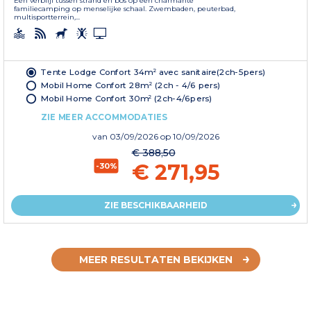
Een verblijf tussen strand en bos op een charmante
familiecamping op menselijke schaal. Zwembaden, peuterbad,
multisportterrein,...
Tente Lodge Confort 34m² avec sanitaire(2ch-5pers)
Mobil Home Confort 28m² (2ch - 4/6 pers)
Mobil Home Confort 30m² (2ch-4/6pers)
ZIE MEER ACCOMMODATIES
van
03/09/2026
op 10/09/2026
€ 388,50
€ 271,95
-30%
ZIE BESCHIKBAARHEID
MEER RESULTATEN BEKIJKEN