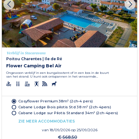
Verblijf in Stacaravans
Poitou Charentes
|
Ile de Ré
Flower Camping Bel Air
Ongewoon verblijf in een bungalowtent of in een bos in de buurt
van het strand. U kunt ook ontspannen in het verwarmde...
Cosyflower Premium 38m² (2ch-4 pers)
Cabane Lodge Bois pilotis Std 38 m² (2ch-4pers)
Cabane Lodge sur Pilotis Standard 34m² (2ch-4pers)
ZIE MEER ACCOMMODATIES
van
18/09/2026
op 25/09/2026
€ 568,50