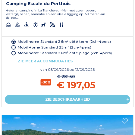
Camping Escale du Perthuis
4-sterrencamping in La Tranche-sur-Mer met zwembaden,
waterglijbanen, animatie en een ideale ligging op 150 meter van
de zee,...
Mobil home Standard 26m² côté terre (2ch-4pers)
Mobil Home Standard 25m² (2ch-4pers)
Mobil home Standard 26m² côté plage (2ch-4pers)
ZIE MEER ACCOMMODATIES
van
05/09/2026
op 12/09/2026
€ 281,50
€ 197,05
-30%
ZIE BESCHIKBAARHEID