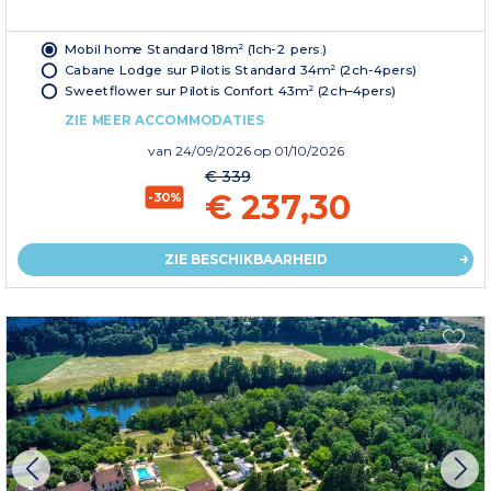
Mobil home Standard 18m² (1ch-2 pers.)
Cabane Lodge sur Pilotis Standard 34m² (2ch-4pers)
Sweetflower sur Pilotis Confort 43m² (2ch–4pers)
ZIE MEER ACCOMMODATIES
van
24/09/2026
op 01/10/2026
€ 339
€ 237,30
-30%
ZIE BESCHIKBAARHEID