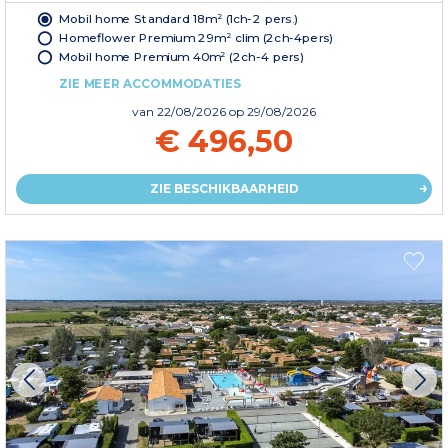
Mobil home Standard 18m² (1ch-2 pers.)
Homeflower Premium 29m² clim (2ch-4pers)
Mobil home Premium 40m² (2ch-4 pers)
ZIE MEER ACCOMMODATIES
van
22/08/2026
op 29/08/2026
€ 496,50
ZIE BESCHIKBAARHEID