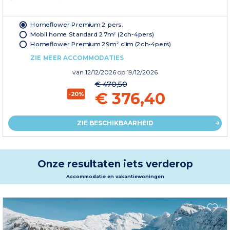
Homeflower Premium 2 pers.
Mobil home Standard 27m² (2ch-4pers)
Homeflower Premium 29m² clim (2ch-4pers)
ZIE MEER ACCOMMODATIES
van
12/12/2026
op 19/12/2026
€ 470,50
€ 376,40
-20%
ZIE BESCHIKBAARHEID
Onze resultaten iets verderop
Accommodatie en vakantiewoningen