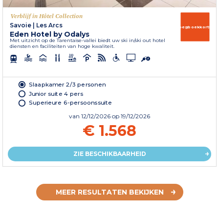
Verblijf in Hôtel Collection
Savoie
|
Les Arcs
Vroegboekkorting
Eden Hotel by Odalys
Met uitzicht op de Tarentaise-vallei biedt uw ski in/ski out hotel
diensten en faciliteiten van hoge kwaliteit.
Slaapkamer 2/3 personen
Junior suite 4 pers
Superieure 6-persoonssuite
van
12/12/2026
op 19/12/2026
€ 1.568
ZIE BESCHIKBAARHEID
MEER RESULTATEN BEKIJKEN