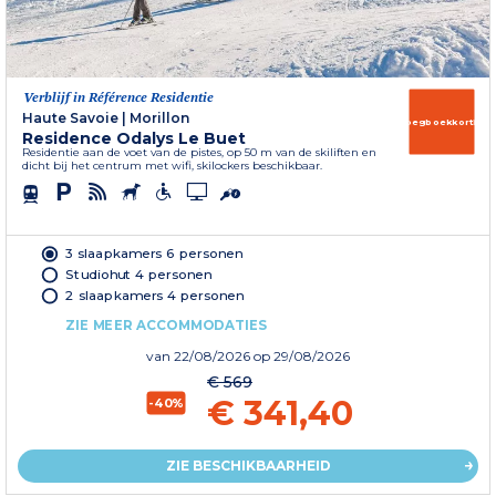
Verblijf in Référence Residentie
Haute Savoie
|
Morillon
Vroegboekkorting
Residence Odalys Le Buet
Residentie aan de voet van de pistes, op 50 m van de skiliften en
dicht bij het centrum met wifi, skilockers beschikbaar.
3 slaapkamers 6 personen
Studiohut 4 personen
2 slaapkamers 4 personen
ZIE MEER ACCOMMODATIES
van
22/08/2026
op 29/08/2026
€ 569
€ 341,40
-40%
ZIE BESCHIKBAARHEID