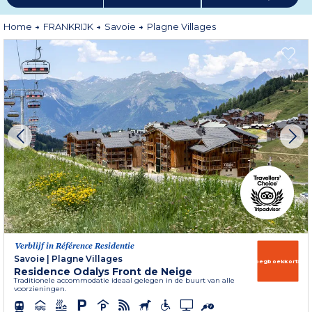
Na de inspanning gaat er niets boven ontspannen in een van de spa's en
wellnesscentra van het resort. Huur uw appartement in Plagne Villages, in
de
Résidence Odalys Front de Neige
voorzien van alle moderne comfort
Home
FRANKRIJK
Savoie
Plagne Villages
in een authentieke en warme sfeer.
Meer informatie
Verblijf in Référence Residentie
Savoie
|
Plagne Villages
Vroegboekkorting
Residence Odalys Front de Neige
Traditionele accommodatie ideaal gelegen in de buurt van alle
voorzieningen.