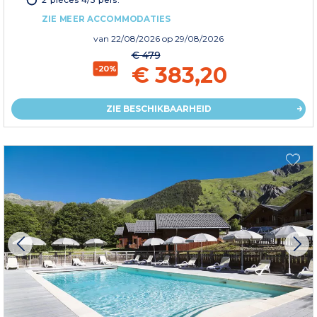
ZIE MEER ACCOMMODATIES
van
22/08/2026
op 29/08/2026
€ 479
€ 383,20
-20%
ZIE BESCHIKBAARHEID