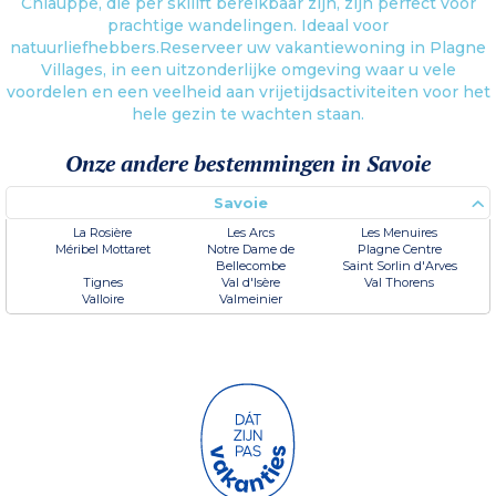
Chiauppe, die per skilift bereikbaar zijn, zijn perfect voor
prachtige wandelingen. Ideaal voor
natuurliefhebbers.Reserveer uw vakantiewoning in Plagne
Villages, in een uitzonderlijke omgeving waar u vele
voordelen en een veelheid aan vrijetijdsactiviteiten voor het
hele gezin te wachten staan.
Onze andere bestemmingen in Savoie
Savoie
La Rosière
Les Arcs
Les Menuires
Méribel Mottaret
Notre Dame de
Plagne Centre
Bellecombe
Saint Sorlin d'Arves
Tignes
Val d'Isère
Val Thorens
Valloire
Valmeinier