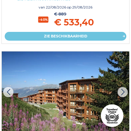
van
22/08/2026
op 29/08/2026
€ 889
€ 533,40
-40%
ZIE BESCHIKBAARHEID