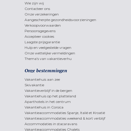
Wie zijn wij
Contacteer ons
Onze verzekeringen
Aangescherpte gezondheidsvoorzieningen
Verkoopvoorwaarden
Persoonsgegevens
Accepteer cookies
Laagste prijsgarantie
Hulp en veelgestelde vragen
Onze wettelijke vermeldingen
Thema's van vakantieverhu
Onze bestemmingen
Vakantiehuis aan zee
Skivakantie
Vakantieverblijf in de bergen
Vakantiehuis op het platteland
Aparthotels in het centrum
Vakantiehuis in Corsica
Vakantieaccommodaties Spanje, Italië et Kroatië
Vakantieaccommodaties weekend & kort verblijf
Accommodaties in stacaravans
Vakantieaccommodaties Chalets