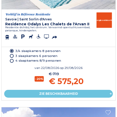
Verblijf in Référence Residentie
Savoie
|
Saint Sorlin d'Arves
Vroegboekkorting
Residence Odalys Les Chalets de l'Arvan II
Residentie dichtbij het centrum. Verwarmd openluchtzwembad,
petanque, kinderspelen.
3/4 slaapkamers 8 personen
3 slaapkamers 6 personen
4 slaapkamers 8/9 personen
van
22/08/2026
op 29/08/2026
€ 719
€ 575,20
-20%
ZIE BESCHIKBAARHEID