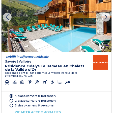
Verblijf in Référence Residentie
Savoie
|
Valloire
Vroegboekkorting
Résidence Odalys Le Hameau en Chalets
de la Vallée d'Or
Residentie dicht bij het dorp met verwarmd halfoverdekt
zwembad, sauna, wifi.
4 slaapkamers 8 personen
2 slaapkamers 4 personen
3 slaapkamers 6 personen
ZIE MEER ACCOMMODATIES