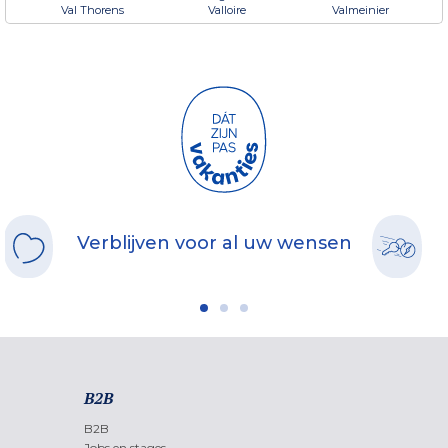
Val Thorens
Valloire
Valmeinier
Verblijven voor al uw wensen
B2B
B2B
Jobs en stages