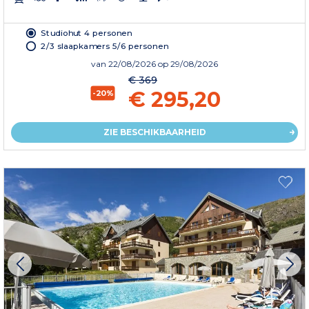
Studiohut 4 personen
2/3 slaapkamers 5/6 personen
van
22/08/2026
op 29/08/2026
€ 369
€ 295,20
-20%
ZIE BESCHIKBAARHEID