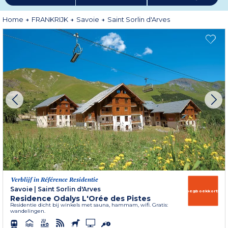
Home
FRANKRIJK
Savoie
Saint Sorlin d'Arves
Verblijf in Référence Residentie
Savoie
|
Saint Sorlin d'Arves
Vroegboekkorting
Residence Odalys L'Orée des Pistes
Residentie dicht bij winkels met sauna, hammam, wifi. Gratis:
wandelingen.