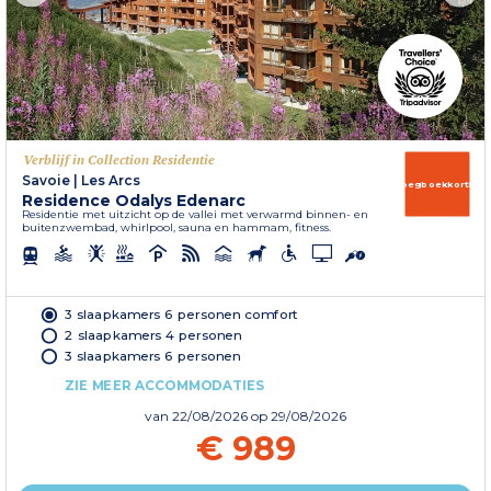
Verblijf in Collection Residentie
Savoie
|
Les Arcs
Vroegboekkorting
Residence Odalys Edenarc
Residentie met uitzicht op de vallei met verwarmd binnen- en
buitenzwembad, whirlpool, sauna en hammam, fitness.
3 slaapkamers 6 personen comfort
2 slaapkamers 4 personen
3 slaapkamers 6 personen
ZIE MEER ACCOMMODATIES
van
22/08/2026
op 29/08/2026
€ 989