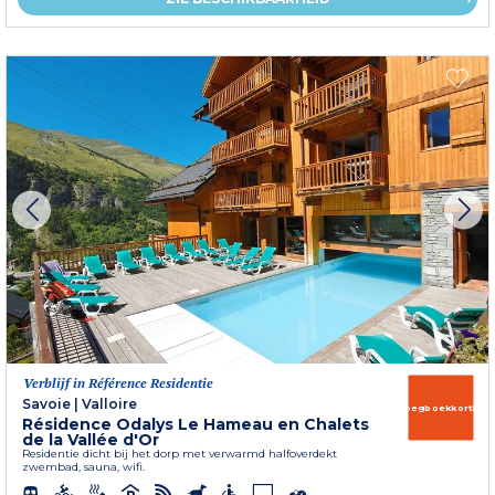
Verblijf in Référence Residentie
Savoie
|
Valloire
Vroegboekkorting
Résidence Odalys Le Hameau en Chalets
de la Vallée d'Or
Residentie dicht bij het dorp met verwarmd halfoverdekt
zwembad, sauna, wifi.