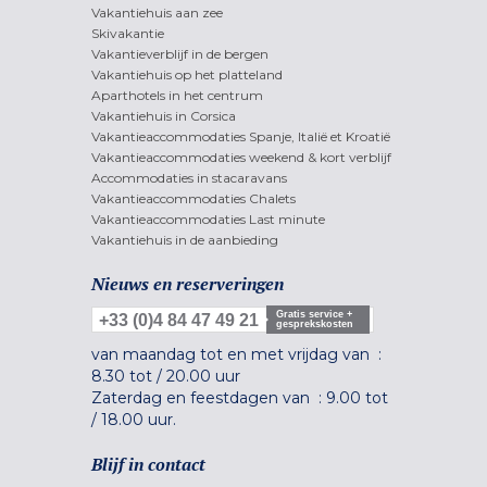
Vakantiehuis aan zee
Skivakantie
Vakantieverblijf in de bergen
Vakantiehuis op het platteland
Aparthotels in het centrum
Vakantiehuis in Corsica
Vakantieaccommodaties Spanje, Italië et Kroatië
Vakantieaccommodaties weekend & kort verblijf
Accommodaties in stacaravans
Vakantieaccommodaties Chalets
Vakantieaccommodaties Last minute
Vakantiehuis in de aanbieding
Nieuws en reserveringen
Gratis service +
+33 (0)4 84 47 49 21
gesprekskosten
van maandag tot en met vrijdag van :
8.30 tot
/
20.00 uur
Zaterdag en feestdagen van :
9.00 tot
/
18.00 uur.
Blijf in contact