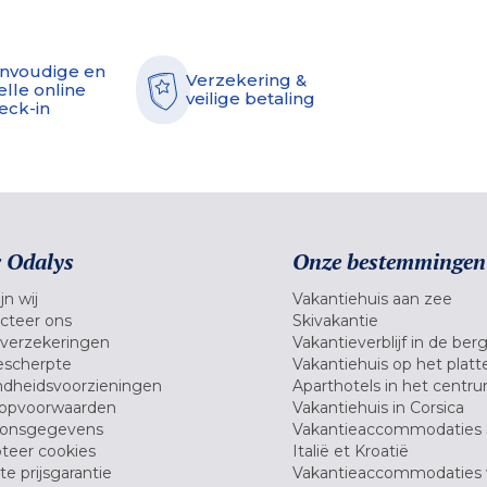
nvoudige en
Verzekering &
elle online
veilige betaling
eck-in
 Odalys
Onze bestemmingen
jn wij
Vakantiehuis aan zee
cteer ons
Skivakantie
verzekeringen
Vakantieverblijf in de ber
scherpte
Vakantiehuis op het platt
dheidsvoorzieningen
Aparthotels in het centr
opvoorwaarden
Vakantiehuis in Corsica
oonsgegevens
Vakantieaccommodaties 
teer cookies
Italië et Kroatië
e prijsgarantie
Vakantieaccommodaties