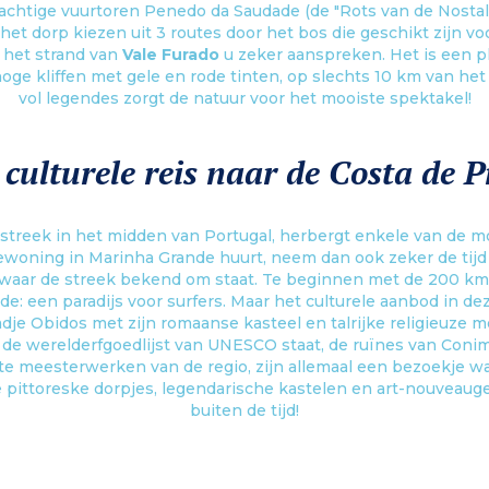
achtige vuurtoren Penedo da Saudade (de "Rots van de Nostalg
et dorp kiezen uit 3 routes door het bos die geschikt zijn voo
l het strand van
Vale Furado
u zeker aanspreken. Het is een p
oge kliffen met gele en rode tinten, op slechts 10 km van het
vol legendes zorgt de natuur voor het mooiste spektakel!
 culturele reis naar de Costa de P
tstreek in het midden van Portugal, herbergt enkele van de mo
woning in Marinha Grande huurt, neem dan ook zeker de ti
waar de streek bekend om staat. Te beginnen met de 200 km 
e: een paradijs voor surfers. Maar het culturele aanbod in dez
je Obidos met zijn romaanse kasteel en talrijke religieuze
p de werelderfgoedlijst van UNESCO staat, de ruïnes van Conim
te meesterwerken van de regio, zijn allemaal een bezoekje waar
le pittoreske dorpjes, legendarische kastelen en art-nouveau
buiten de tijd!