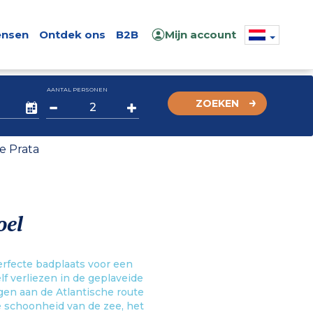
nsen
Ontdek ons
B2B
Mijn account
AANTAL PERSONEN
ZOEKEN
e Prata
oel
erfecte badplaats voor een
f verliezen in de geplaveide
gen aan de Atlantische route
e schoonheid van de zee, het