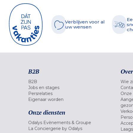
Ee
Verblijven voor al
sn
uw wensen
ch
B2B
Over
B2B
Wie zi
Jobs en stages
Conta
Persrelaties
Onze 
Eigenaar worden
Aange
gezon
Onze diensten
Verko
Pers
Odalys Evènements & Groupe
Accep
La Conciergerie by Odalys
Laagst