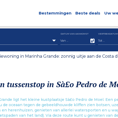
Bestemmingen
Beste deals
Uw we
DATUM VAN AANKOMST
VERTREKDATUM
iewoning in Marinha Grande: zonnig uitje aan de Costa d
n tussenstop in Sà£o Pedro de M
ande ligt het kleine kustplaatsje Sà£o Pedro de Moel. Een p
 u de oceaan tegen de gebeeldhouwde kliffen zien botsen, uzel
ls en herenhuizen, genieten van allerlei watersporten en u wa
ietspaden van het land). Via deze route kunt u genieten van d