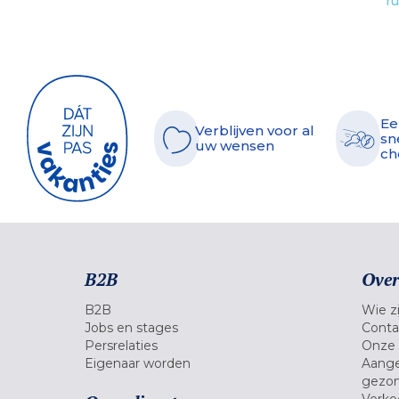
ru
Ee
Verblijven voor al
sn
uw wensen
ch
B2B
Over
B2B
Wie zi
Jobs en stages
Conta
Persrelaties
Onze 
Eigenaar worden
Aange
gezon
Verko