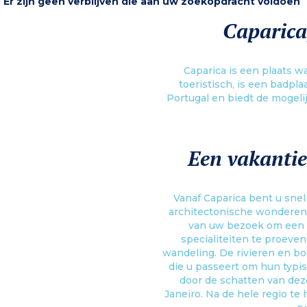
Er zijn geen verblijven die aan uw zoekopdracht voldoen
Caparica
Caparica is een plaats 
toeristisch, is een badpla
Portugal en biedt de mogeli
Een vakantie
Vanaf Caparica bent u snel 
architectonische wonderen e
van uw bezoek om een st
specialiteiten te proeven
wandeling. De rivieren en b
die u passeert om hun typis
door de schatten van deze
Janeiro. Na de hele regio t