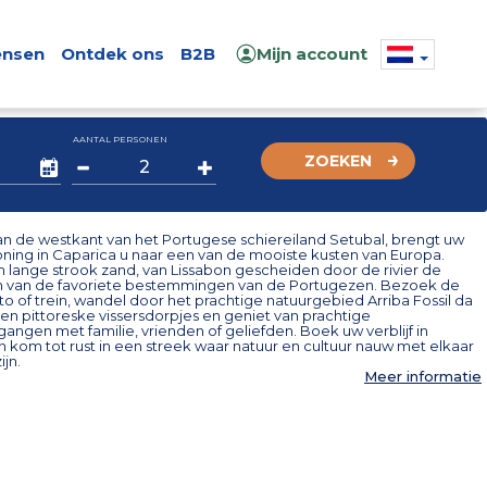
nsen
Ontdek ons
B2B
Mijn account
AANTAL PERSONEN
ZOEKEN
n de westkant van het Portugese schiereiland Setubal, brengt uw
ning in Caparica u naar een van de mooiste kusten van Europa.
 lange strook zand, van Lissabon gescheiden door de rivier de
en van de favoriete bestemmingen van de Portugezen. Bezoek de
to of trein, wandel door het prachtige natuurgebied Arriba Fossil da
en pittoreske vissersdorpjes en geniet van prachtige
ngen met familie, vrienden of geliefden. Boek uw verblijf in
 kom tot rust in een streek waar natuur en cultuur nauw met elkaar
jn.
Meer informatie