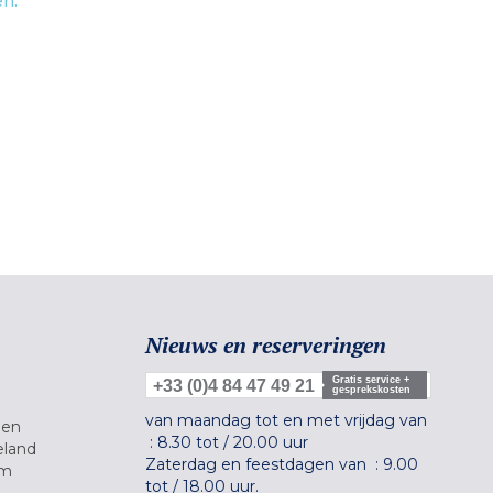
en.
Nieuws en reserveringen
Gratis service +
+33 (0)4 84 47 49 21
gesprekskosten
van maandag tot en met vrijdag van
gen
:
8.30 tot
/
20.00 uur
eland
Zaterdag en feestdagen van :
9.00
um
tot
/
18.00 uur.