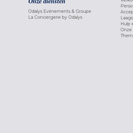
Onze diensten
Pers
Odalys Evènements & Groupe
Accep
La Conciergerie by Odalys
Laagst
Hulp 
Onze 
Thema