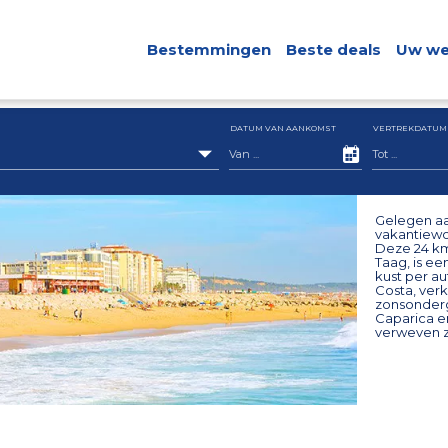
Bestemmingen
Beste deals
Uw we
DATUM VAN AANKOMST
VERTREKDATUM
Gelegen aa
vakantiewo
Deze 24 km
Taag, is e
kust per au
Costa, verk
zonsonderga
Caparica en
verweven zi