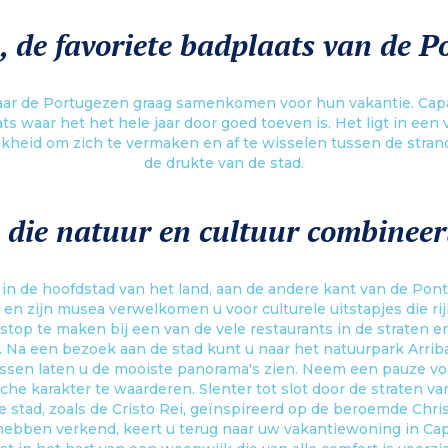
, de favoriete badplaats van de P
waar de Portugezen graag samenkomen voor hun vakantie. Capar
ats waar het het hele jaar door goed toeven is. Het ligt in een
jkheid om zich te vermaken en af te wisselen tussen de stra
de drukte van de stad.
 die natuur en cultuur combineer
in de hoofdstad van het land, aan de andere kant van de Ponte
n zijn musea verwelkomen u voor culturele uitstapjes die rijk
op te maken bij een van de vele restaurants in de straten en
. Na een bezoek aan de stad kunt u naar het natuurpark Arrib
ossen laten u de mooiste panorama's zien. Neem een pauze vo
che karakter te waarderen. Slenter tot slot door de straten va
 stad, zoals de Cristo Rei, geïnspireerd op de beroemde Chris
e hebben verkend, keert u terug naar uw vakantiewoning in Ca