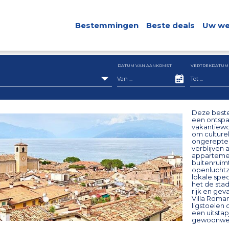
Bestemmingen
Beste deals
Uw we
DATUM VAN AANKOMST
VERTREKDATUM
Deze beste
een ontspa
vakantiewo
om culturel
ongerepte 
verblijven 
appartement
buitenruim
openluchtz
lokale spec
het de stad
rijk en ge
Villa Roman
ligstoelen 
een uitstap
gewoonweg