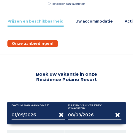
Toevoegen aan favorieten
Prijzen en beschikbaarheid
Uw accommodatie
Acti
Onze aanbiedingen!
Boek uw vakantie in onze
Residence Poiano Resort
DATUM VAN AANKOMST:
DATUM VAN VERTREK:
(7
NACHTEN
)