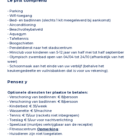
Le prix comprend
- Parking
- Wifi-toegang
- Bed- en badlinnen (slechts 1 kit meegeleverd bij aankomst)
- Airconditioning
- Beachvolleybalveld
- Aquagym
- Tafeltennis
- Boogschieten
- Pendeldienst naar het stadscentrum
- Miniclub voor kinderen van 5-12 jaar van half mei tot half september
- Olympisch zwembad open van 04/04 tot 24/10 (afhankelijk van het
weer)
- Schoonmaak aan het einde van uw verblijf (behalve het
keukengedeelte en vuilnisbakken dat is voor uw rekening).
Pensez y
Optionele diensten ter plaatse te betalen:
- Verschoning van bedlinnen: € 8/persoon
- Verschoning van badlinnen: € 8/persoon
- Kinderbed: € 35/week
- Wasserette: € 5/machine
- Tennis: € 15/uur (rackets niet inbegrepen)
- Toeslag € 5/uur voor nachtverlichting
- Speelzaal (muntjes verkrijgbaar aan de receptie)
- Fitnesscentrum
Opmerking
:
- Huisdieren zijn niet toegelaten.