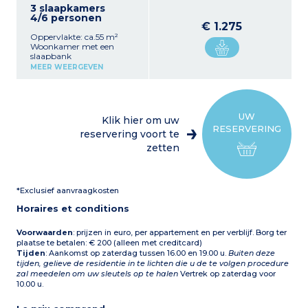
3 slaapkamers
4/6 personen
€ 1.275
Oppervlakte: ca.55 m²
Woonkamer met een
slaapbank
Uitgeruste keuken
MEER WEERGEVEN
1 slaapkamer met 2
eenpersoonsbedden
1 slaapkamer met 2
eenpersoonsbedden of
stapelbedden
UW
Klik hier om uw
Badkamer met douche,
RESERVERING
toilet
reservering voort te
Balkon of gemeubileerd
zetten
terras
*Exclusief aanvraagkosten
Horaires et conditions
Voorwaarden
: prijzen in euro, per appartement en per verblijf. Borg ter
plaatse te betalen: € 200 (alleen met creditcard)
Tijden
: Aankomst op zaterdag tussen 16.00 en 19.00 u.
Buiten deze
tijden, gelieve de residentie in te lichten die u de te volgen procedure
zal meedelen om uw sleutels op te halen
Vertrek op zaterdag voor
10.00 u.