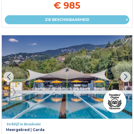
€ 985
ZIE BESCHIKBAARHEID
Verblijf in Residentie
Meergebied
|
Garda