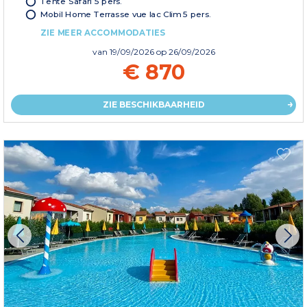
Tente Safari 5 pers.
Mobil Home Terrasse vue lac Clim 5 pers.
ZIE MEER ACCOMMODATIES
van
19/09/2026
op 26/09/2026
€ 870
ZIE BESCHIKBAARHEID