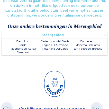
ook naar Verona gaan, op slechts dertig kilometer afstand,
en duiken in het rijke erfgoed van deze beroemde
kunststad. Elk uitje belooft zijn deel van emoties, tussen
ontspanning, verwondering en Italiaanse genoegens.
Onze andere bestemmingen in Merengebied
Meergebied
Bardolino
Castelnuovo del Garda
Dormelletto
Garda
Laguna Di Sirmione
Manerba Del Garda
Padenghe sul Garda
Peschiera Del Garda
San Felice del Benaco
Sirmione