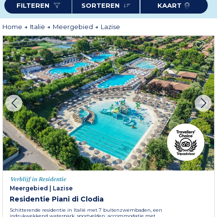
FILTEREN
SORTEREN
KAART
zwemmen en watersporten voor alle leeftijden. Cultuurliefhebbers zullen
genieten van de kerk van San Nicolò, terwijl fijnproevers kunnen genieten
van lokale specialiteiten in typische trattoria's. Nietsdoen, wandelingen,
bezoeken en aquatische genoegens zullen uw verblijf op de
residentie Piani
Home
Italië
Meergebied
Lazise
di Clodia
accentueren.
Meer informatie
Verblijf in Residentie
Meergebied
|
Lazise
Residentie Piani di Clodia
Schitterende residentie in Italië met 7 buitenzwembaden, een
indrukwekkend waterpark, sportvelden, accommodatie met...