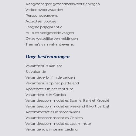
Aangescherpte gezondheidsvoorzieningen
Verkoopvoorwaarden
Persoonsgegevens
Accepteer cookies
Laagste prijsgarantie
Hulp en veelgestelde vragen
Onze wettelijke vermeldingen
Thema's van vakantieverhu
Onze bestemmingen
Vakantiehuis aan zee
Skivakantie
Vakantieverblijf in de bergen
Vakantiehuis op het platteland
Aparthotels in het centrum
Vakantiehuis in Corsica
Vakantieaccommodaties Spanje, Italië et Kroatië
Vakantieaccommodaties weekend & kort verblijf
Accommodaties in stacaravans
Vakantieaccommodaties Chalets
Vakantieaccommodaties Last minute
Vakantiehuis in de aanbieding