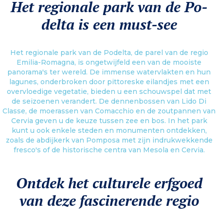
Het regionale park van de Po-
rijkdommen van de Delta staan zij aan zij met een groot historisch en
cultureel erfgoed. De steden Comacchio, Ferrara en Ravenna behoren tot de
delta is een must-see
bezienswaardigheden die u tijdens uw excursies niet mag missen.
Meer informatie
Het regionale park van de Podelta, de parel van de regio
Emilia-Romagna, is ongetwijfeld een van de mooiste
panorama's ter wereld. De immense watervlakten en hun
lagunes, onderbroken door pittoreske eilandjes met een
overvloedige vegetatie, bieden u een schouwspel dat met
de seizoenen verandert. De dennenbossen van Lido Di
Classe, de moerassen van Comacchio en de zoutpannen van
Cervia geven u de keuze tussen zee en bos. In het park
kunt u ook enkele steden en monumenten ontdekken,
zoals de abdijkerk van Pomposa met zijn indrukwekkende
fresco's of de historische centra van Mesola en Cervia.
Ontdek het culturele erfgoed
van deze fascinerende regio