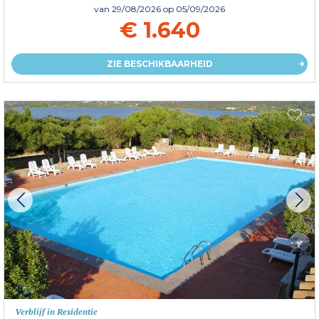
van
29/08/2026
op 05/09/2026
€ 1.640
ZIE BESCHIKBAARHEID
Verblijf in Residentie