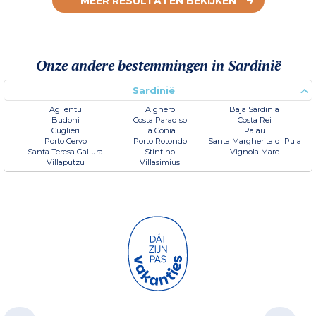
MEER RESULTATEN BEKIJKEN
Onze andere bestemmingen in Sardinië
Sardinië
Aglientu
Alghero
Baja Sardinia
Budoni
Costa Paradiso
Costa Rei
Cuglieri
La Conia
Palau
Porto Cervo
Porto Rotondo
Santa Margherita di Pula
Santa Teresa Gallura
Stintino
Vignola Mare
Villaputzu
Villasimius