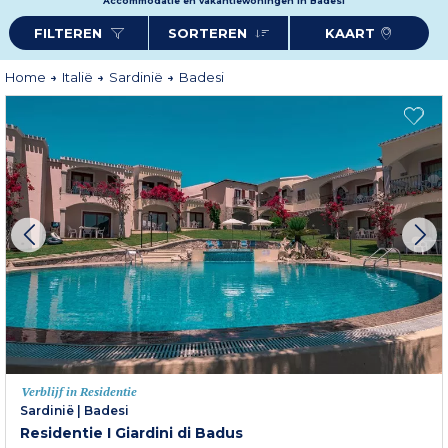
Accommodatie en vakantiewoningen in Badesi
FILTEREN
SORTEREN
KAART
Home
Italië
Sardinië
Badesi
Verblijf in Residentie
Sardinië
|
Badesi
Residentie I Giardini di Badus