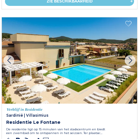
ZIE BESCHIKBAARHEID
Verblijf in Residentie
Sardinië
|
Villasimius
Residentie Le Fontane
De residentie ligt op 15 minuten van het stadscentrum en biedt
een zwembad om te ontspannen in het seizoen. Ter plaatse:...