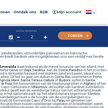
nsen
Ontdek ons
B2B
Mijn account
AANTAL PERSONEN
ZOEKEN
e zandstranden, uitzonderlijke panorama's en historische
 biedt Sardinië vele mogelijkheden voor een verblijf met familie
.
 Smeralda
staat bekend als de meest luxueuze van het eiland, met
Porto Cervo
en
Baja Sardinia
. Aan de
Costa Paradiso
in het noorden
and is de kustlijn bezaaid met stukken zand en baaien, ideaal voor
teiten. Of het nu gaat om duiken in
Costa Rei
, zwemmen in
Porto
Vignola Mare
,
Santa Teresa Gallura
of
Budoni
, surfen in
Santa
 di Pula
, het bewonderen van de Neptunusgrotten in
Alghero
of het
 Capo Carbonara in
Villasimius
: de kustlijn van Sardinië is eindeloos.
oorkeur geeft aan de weelderige natuur van het achterland, maak
p in het nationale park op het eiland Asinara tegenover
Stintino
.
 wandelingen kunt u de hoogte van de voorgebergten in u
zoals de beroemde Capo d'Orso bij
Palau
en genieten van
e uitzichten, tussen weelderige vegetatie en kristalhelder water.
isliefhebbers kunnen de vele nuraghes, de kleine ronde torens uit