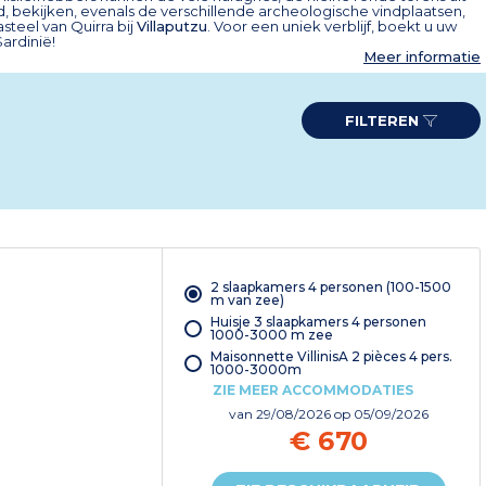
d, bekijken, evenals de verschillende archeologische vindplaatsen,
asteel van Quirra bij
Villaputzu
. Voor een uniek verblijf, boekt u uw
Sardinië!
Meer informatie
FILTEREN
2 slaapkamers 4 personen (100-1500
m van zee)
Huisje 3 slaapkamers 4 personen
1000-3000 m zee
Maisonnette VillinisA 2 pièces 4 pers.
1000-3000m
ZIE MEER ACCOMMODATIES
van
29/08/2026
op 05/09/2026
€ 670