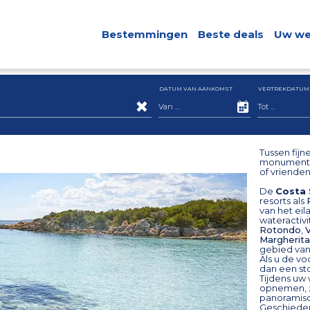
Bestemmingen
Beste deals
Uw we
DATUM VAN AANKOMST
VERTREKDATUM
Tussen fijn
monumenten
of vrienden
De
Costa
resorts als
van het eil
wateractivi
Rotondo
,
Margherita
gebied van
Als u de v
dan een sto
Tijdens uw
opnemen, 
panoramisch
Geschieden