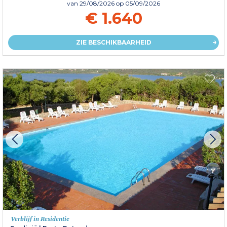
van
29/08/2026
op 05/09/2026
€ 1.640
ZIE BESCHIKBAARHEID
Verblijf in Residentie