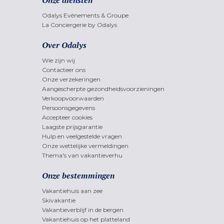
Onze diensten
Odalys Evènements & Groupe
La Conciergerie by Odalys
Over Odalys
Wie zijn wij
Contacteer ons
Onze verzekeringen
Aangescherpte gezondheidsvoorzieningen
Verkoopvoorwaarden
Persoonsgegevens
Accepteer cookies
Laagste prijsgarantie
Hulp en veelgestelde vragen
Onze wettelijke vermeldingen
Thema's van vakantieverhu
Onze bestemmingen
Vakantiehuis aan zee
Skivakantie
Vakantieverblijf in de bergen
Vakantiehuis op het platteland