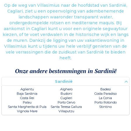
Op de weg van Villasimius naar de hoofdstad van Sardinië,
Cagliari, ziet u een opeenvolging van adembenemende
landschappen waaronder transparant water,
ondergedompelde rotsen en mediterrane maquis. Bij
aankomst in Cagliari kunt u voor een originele segwaytour
kiezen, of te voet verdwalen in de historische wijk en langs
de muren. Dankzij de ligging van uw vakantiewoning in
Villasimius kunt u tijdens uw hele verblijf genieten van de
vele verrassingen die de zuidkust van Sardinië te bieden
heeft.
Onze andere bestemmingen in Sardinië
Sardinië
Aglientu
Alghero
Badesi
Baja Sardinia
Budoni
Costa Paradiso
Costa Rei
Cuglieri
La Conia
Palau
Porto Cervo
Porto Rotondo
Santa Margherita di Pula
Santa Teresa Gallura
Stintino
Vignola Mare
Villaputzu