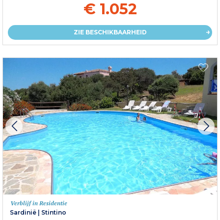
€ 1.052
ZIE BESCHIKBAARHEID
Verblijf in Residentie
Sardinië
|
Stintino