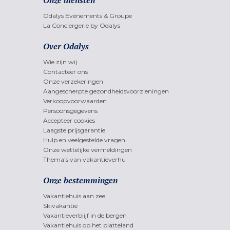
Onze diensten
Odalys Evènements & Groupe
La Conciergerie by Odalys
Over Odalys
Wie zijn wij
Contacteer ons
Onze verzekeringen
Aangescherpte gezondheidsvoorzieningen
Verkoopvoorwaarden
Persoonsgegevens
Accepteer cookies
Laagste prijsgarantie
Hulp en veelgestelde vragen
Onze wettelijke vermeldingen
Thema's van vakantieverhu
Onze bestemmingen
Vakantiehuis aan zee
Skivakantie
Vakantieverblijf in de bergen
Vakantiehuis op het platteland