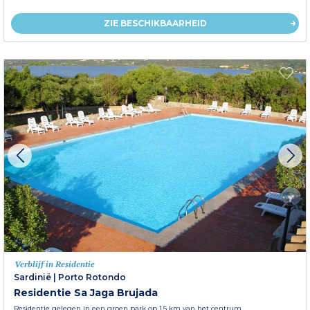
ZIE BESCHIKBAARHEID
Verblijf in Residentie
Sardinië
|
Porto Rotondo
Residentie Sa Jaga Brujada
Residentie gelegen in een groen park op 1,5 km van het centrum.