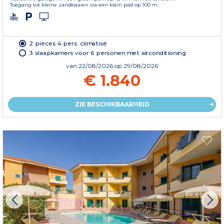
Toegang tot kleine zandbaaien via een klein pad op 100 m.
2 pièces 4 pers. climatisé
3 slaapkamers voor 6 personen met airconditioning
van
22/08/2026
op 29/08/2026
€ 1.840
ZIE BESCHIKBAARHEID