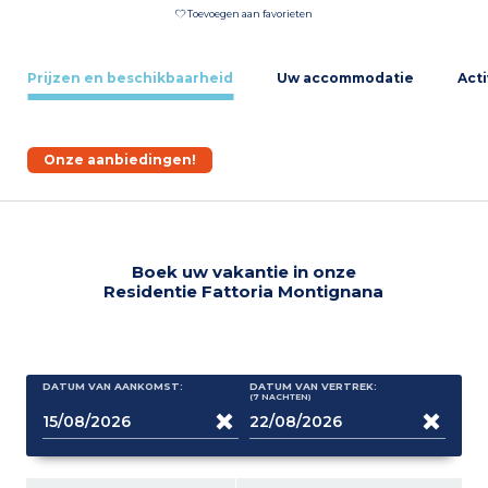
Toevoegen aan favorieten
Prijzen en beschikbaarheid
Uw accommodatie
Acti
Onze aanbiedingen!
Boek uw vakantie in onze
Residentie Fattoria Montignana
DATUM VAN AANKOMST:
DATUM VAN VERTREK:
(7
NACHTEN
)