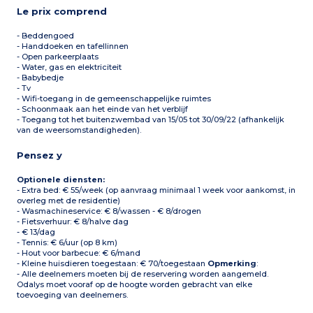
Le prix comprend
- Beddengoed
- Handdoeken en tafellinnen
- Open parkeerplaats
- Water, gas en elektriciteit
- Babybedje
- Tv
- Wifi-toegang in de gemeenschappelijke ruimtes
- Schoonmaak aan het einde van het verblijf
- Toegang tot het buitenzwembad van 15/05 tot 30/09/22 (afhankelijk
van de weersomstandigheden).
Pensez y
Optionele diensten:
- Extra bed: € 55/week (op aanvraag minimaal 1 week voor aankomst, in
overleg met de residentie)
- Wasmachineservice: € 8/wassen - € 8/drogen
- Fietsverhuur: € 8/halve dag
- € 13/dag
- Tennis: € 6/uur (op 8 km)
- Hout voor barbecue: € 6/mand
- Kleine huisdieren toegestaan: € 70/toegestaan
Opmerking
:
- Alle deelnemers moeten bij de reservering worden aangemeld.
Odalys moet vooraf op de hoogte worden gebracht van elke
toevoeging van deelnemers.