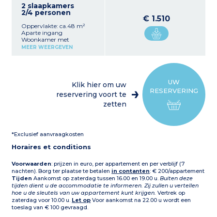
2 slaapkamers
2/4 personen
€ 1.510
Oppervlakte: ca.48 m²
Aparte ingang
Woonkamer met
slaapbank voor 2 personen
MEER WEERGEVEN
Ingerichte keuken (4
gaspitten- koelkast-
vriezer) 1
tweepersoonsslaapkamer 1
wasruimte, wc
UW
Klik hier om uw
Opmerking:
De meeste
RESERVERING
van de 2 slaapkamers voor
reservering voort te
2/4 personen bevinden
zetten
zich op de begane grond.
*Exclusief aanvraagkosten
Horaires et conditions
Voorwaarden
: prijzen in euro, per appartement en per verblijf (7
nachten). Borg ter plaatse te betalen
in contanten
: € 200/appartement
Tijden
Aankomst op zaterdag tussen 16.00 en 19.00 u.
Buiten deze
tijden dient u de accommodatie te informeren. Zij zullen u vertellen
hoe u de sleutels van uw appartement kunt krijgen.
Vertrek op
zaterdag voor 10.00 u.
Let op
Voor aankomst na 22.00 u wordt een
toeslag van € 100 gevraagd.