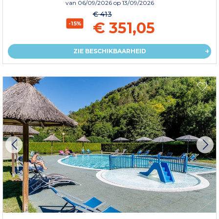
van
06/09/2026
op 13/09/2026
€ 413
€ 351,05
-15%
ZIE BESCHIKBAARHEID