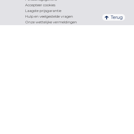
Accepteer cookies
Laagste prijsgarantie
Hulp en veelgestelde vragen
Terug
Onze wettelijke vermeldingen
Thema's van vakantieverhu
Onze bestemmingen
Vakantiehuis aan zee
Skivakantie
Vakantieverblijf in de bergen
Vakantiehuis op het platteland
Aparthotels in het centrum
Vakantiehuis in Corsica
Vakantieaccommodaties Spanje, Italië et Kroatië
Vakantieaccommodaties weekend & kort verblijf
Accommodaties in stacaravans
Vakantieaccommodaties Chalets
Vakantieaccommodaties Last minute
Vakantiehuis in de aanbieding
Nieuws en reserveringen
Gratis service +
+33 (0)4 84 47 49 21