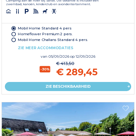
Camping aan de rivier bij Sarlat. Uw vakantie is inclusief een
zwembad, kanoën, kinderclub en avondentertainment.
Mobil Home Standard 4 pers
Homeflower Premium 2 pers.
Mobil Home Challans Standard 4 pers.
ZIE MEER ACCOMMODATIES
van
05/09/2026
op 12/09/2026
€ 413,50
€ 289,45
-30%
ZIE BESCHIKBAARHEID