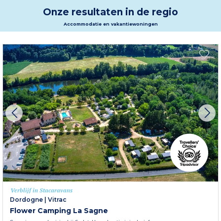
truffels, eekhoorntjesbrood en de beroemde Périgord walnoot. Met familie,
Onze resultaten in de regio
vrienden of geliefden: geniet van een zowel exotische als heerlijke reis!
Accommodatie en vakantiewoningen
Verblijf in Stacaravans
Dordogne
|
Vitrac
Flower Camping La Sagne