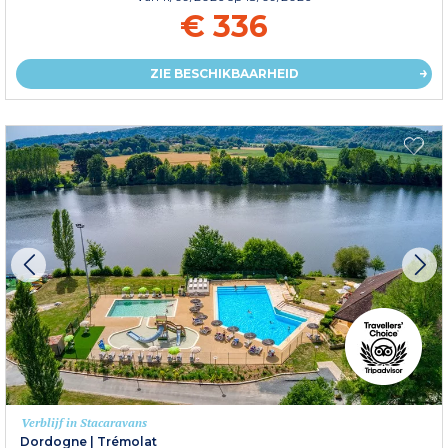
€ 336
ZIE BESCHIKBAARHEID
Verblijf in Stacaravans
Dordogne
|
Trémolat