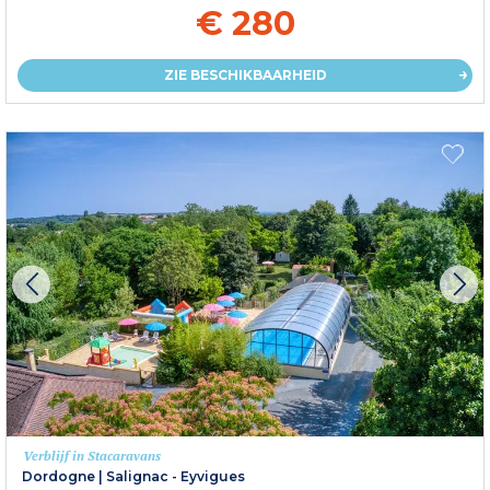
€ 280
ZIE BESCHIKBAARHEID
Verblijf in Stacaravans
Dordogne
|
Salignac - Eyvigues