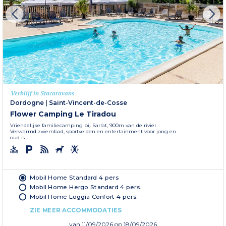
Verblijf in Stacaravans
Dordogne
|
Saint-Vincent-de-Cosse
Flower Camping Le Tiradou
Vriendelijke familiecamping bij Sarlat, 900m van de rivier.
Verwarmd zwembad, sportvelden en entertainment voor jong en
oud is...
Mobil Home Standard 4 pers
Mobil Home Hergo Standard 4 pers.
Mobil Home Loggia Confort 4 pers.
ZIE MEER ACCOMMODATIES
van
11/09/2026
op 18/09/2026