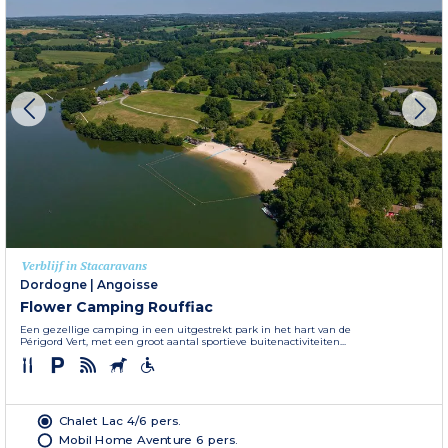
Verblijf in Stacaravans
Dordogne
|
Angoisse
Flower Camping Rouffiac
Een gezellige camping in een uitgestrekt park in het hart van de
Périgord Vert, met een groot aantal sportieve buitenactiviteiten...
Chalet Lac 4/6 pers.
Mobil Home Aventure 6 pers.