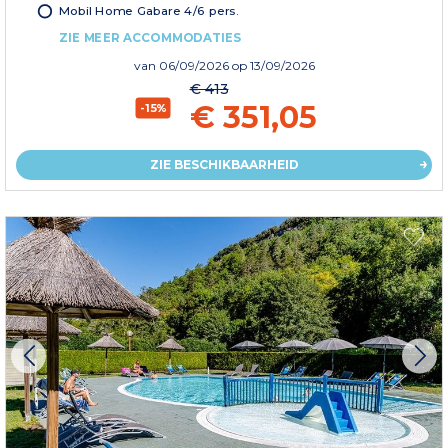
Mobil Home Gabare 4/6 pers.
ZIE MEER ACCOMMODATIES
van
06/09/2026
op 13/09/2026
€ 413
€ 351,05
-15%
ZIE BESCHIKBAARHEID