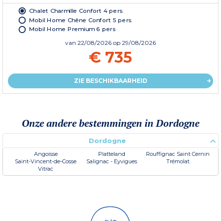
Chalet Charmille Confort 4 pers.
Mobil Home Chêne Confort 5 pers.
Mobil Home Premium 6 pers
van
22/08/2026
op 29/08/2026
€ 735
ZIE BESCHIKBAARHEID
Onze andere bestemmingen in Dordogne
Dordogne
Angoisse
Platteland
Rouffignac Saint Cernin
Saint-Vincent-de-Cosse
Salignac - Eyvigues
Trémolat
Vitrac